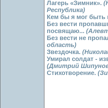
Лагерь «Зимник».
(
Республика)
Кем бы я мог быть 
Без вести пропав
посвящаю...
(Алевт
Без вести не пропа
область)
Звездочка.
(Никола
Умирал солдат - и
(Дмитрий Шипунов,
Стихотворение.
(Зи