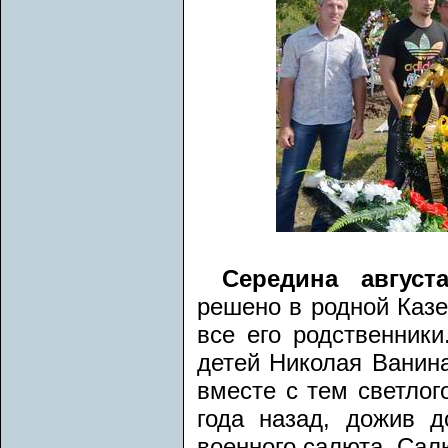
Середина августа
решено в родной Казе
все его родственники
детей Николая Ванина
вместе с тем светлог
года назад, дожив д
военного салюта. Салю