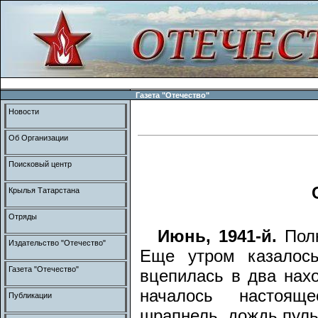
Газета "Отечество"
Новости
Об Организации
Поисковый центр
Крылья Татарстана
Отряды
Июнь, 1941-й.
Полк
Издательство "Отечество"
Еще утром казалось
Газета "Отечество"
вцепилась в два нах
началось настояще
Публикации
шрапнель, дождь пуль