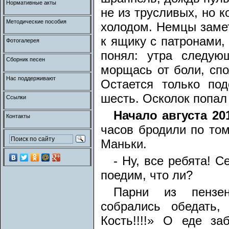
Нормативные акты
не из трусливых, но к
Методические пособия
холодом. Немцы замет
к ящику с патронами,
Фотогалерея
понял: утра следую
Сборник песен
морщась от боли, спо
Нас поддерживают
Остается только по
шесть. Осколок попал 
Ссылки
Начало августа 201
Контакты
часов бродили по том
Маньки.
- Ну, все ребята! С
поедим, что ли?
Парни из пензенс
собрались обедать,
Кость!!!!» О еде з