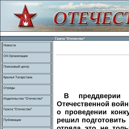
Газета "Отечество"
Новости
Об Организации
Поисковый центр
Крылья Татарстана
Отряды
В преддверии
Издательство "Отечество"
Отечественной войн
Газета "Отечество"
о проведении конк
решил подготовить 
Публикации
отряда это не тол