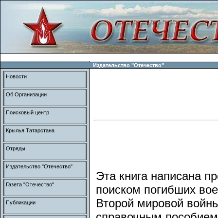
Издательство "Отечество"
Новости
Об Организации
Поисковый центр
Крылья Татарстана
Отряды
Издательство "Отечество"
Эта книга написана 
Газета "Отечество"
поиском погибших вое
Второй мировой войны
Публикации
справочным пособием 