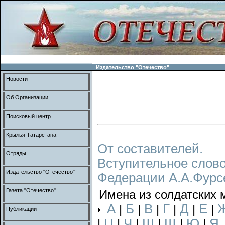
Издательство "Отечество"
Новости
Об Организации
Поисковый центр
Крылья Татарстана
От составителей.
Отряды
Вступительное слово
Издательство "Отечество"
Федерации А.А.Фурс
Газета "Отечество"
Имена из солдатских 
А
Б
В
Г
Д
Е
|
|
|
|
|
|
Публикации
Ц
Ч
Ш
Щ
Ю
Я
|
|
|
|
|
|