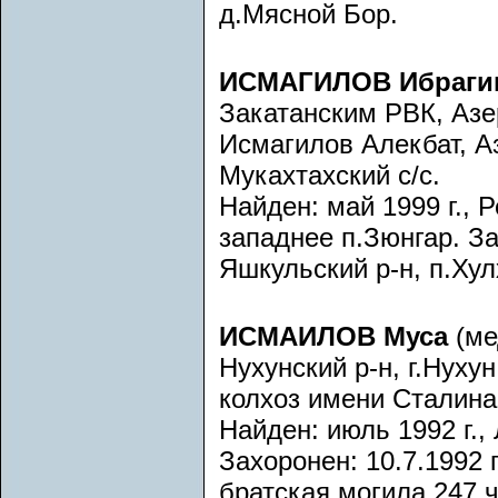
д.Мясной Бор.
ИСМАГИЛОВ Ибраги
Закатанским РВК, Аз
Исмагилов Алекбат, А
Мукахтахский с/с.
Найден: май 1999 г., 
западнее п.Зюнгар. За
Яшкульский р-н, п.Хул
ИСМАИЛОВ Муса
(ме
Нухунский р-н, г.Нух
колхоз имени Сталина
Найден: июль 1992 г., 
Захоронен: 10.7.1992 г
братская могила 247 