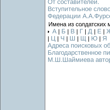
От составителей.
Вступительное слово
Федерации А.А.Фурс
Имена из солдатских 
А
Б
В
Г
Д
Е
|
|
|
|
|
|
Ц
Ч
Ш
Щ
Ю
Я
|
|
|
|
|
|
Адреса поисковых о
Благодарственное п
М.Ш.Шаймиева авторс