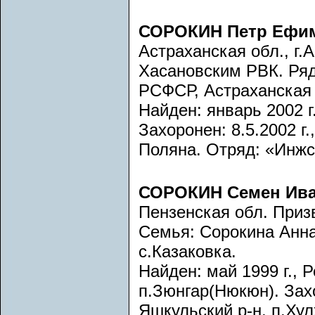
СОРОКИН Петр Ефи
Астраханская обл., г.
Хасановским РВК. Ряд
РСФСР, Астраханская 
Найден: январь 2002 г
Захоронен: 8.5.2002 г
Поляна. Отряд: «Инжст
СОРОКИН Семен Ив
Пензенская обл. Приз
Семья: Сорокина Анна
с.Казаковка.
Найден: май 1999 г., 
п.Зюнгар(Нюкюн). Захо
Яшкульский р-н, п.Хул