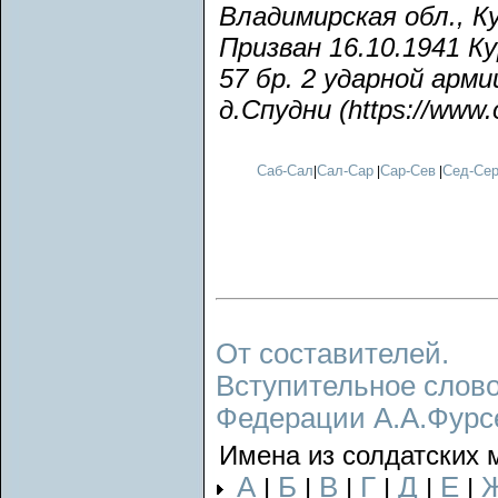
Владимирская обл., Ку
Призван 16.10.1941 К
57 бр. 2 ударной арм
д.Спудни (https://www.
Саб-Сал
Сал-Сар
Сар-Сев
Сед-Се
|
|
|
От составителей.
Вступительное слово
Федерации А.А.Фурс
Имена из солдатских 
А
Б
В
Г
Д
Е
|
|
|
|
|
|