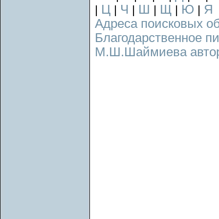
Ц
Ч
Ш
Щ
Ю
Я
|
|
|
|
|
|
Адреса поисковых о
Благодарственное п
М.Ш.Шаймиева авторс