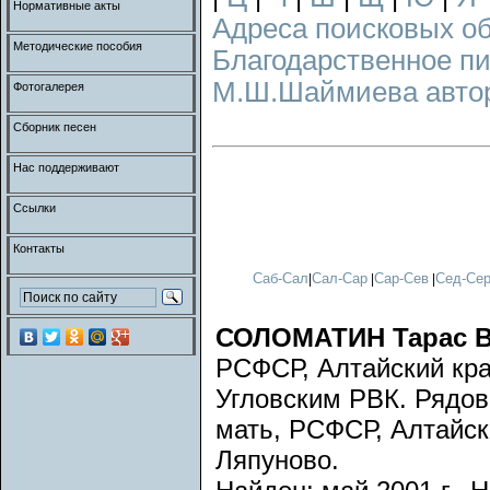
Нормативные акты
Адреса поисковых о
Методические пособия
Благодарственное п
М.Ш.Шаймиева авторс
Фотогалерея
Сборник песен
Нас поддерживают
Ссылки
Контакты
Саб-Сал
Сал-Сар
Сар-Сев
Сед-Се
|
|
|
СОЛОМАТИН Тарас 
РСФСР, Алтайский край
Угловским РВК. Рядов
мать, РСФСР, Алтайски
Ляпуново.