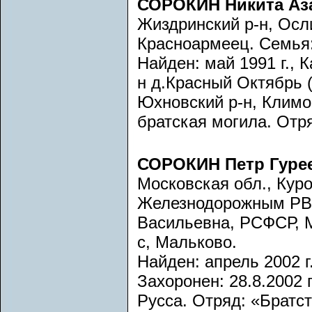
СОРОКИН Никита Аз
Жиздринский р-н, Осл
Красноармеец. Семья
Найден: май 1991 г., 
н д.Красный Октябрь (Б
Юхновский р-н, Климо
братская могила. Отря
СОРОКИН Петр Гуре
Московская обл., Куро
Железнодорожным РВК
Васильевна, РСФСР, М
с, Мальково.
Найден: апрель 2002 г
Захоронен: 28.8.2002 г
Русса. Отряд: «Братст