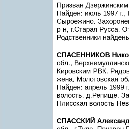
Призван Дзержинским 
Найден: июль 1997 г.,
Сыроежино. Захоронен:
р-н, г.Старая Русса. 
Родственники найдены
СПАСЕННИКОВ Нико
обл., Верхнемуллински
Кировским РВК. Рядов
жена, Молотовская обл
Найден: апрель 1999 г
волость, д.Репище. За
Плисская волость Неве
СПАССКИЙ Александ
обл., г.Тула. Призван