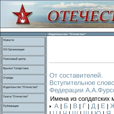
Издательство "Отечество"
Новости
Об Организации
Поисковый центр
Крылья Татарстана
От составителей.
Отряды
Вступительное слово
Издательство "Отечество"
Федерации А.А.Фурс
Газета "Отечество"
Имена из солдатских 
А
Б
В
Г
Д
Е
|
|
|
|
|
|
Публикации
Ц
Ч
Ш
Щ
Ю
Я
|
|
|
|
|
|