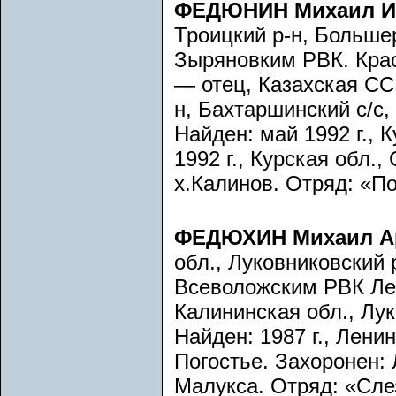
ФЕДЮНИН Михаил Иг
Троицкий р-н, Больше
Зыряновким РВК. Кра
— отец, Казахская ССР
н, Бахтаршинский с/с,
Найден: май 1992 г., 
1992 г., Курская обл.
х.Калинов. Отряд: «Пои
ФЕДЮХИН Михаил А
обл., Луковниковский 
Всеволожским РВК Ле
Калининская обл., Лук
Найден: 1987 г., Лени
Погостье. Захоронен: 
Малукса. Отряд: «Слез