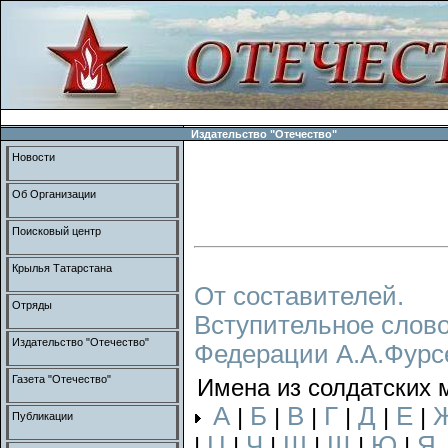
Издательство "Отечество"
Новости
Об Организации
Поисковый центр
Крылья Татарстана
От составителей.
Отряды
Вступительное слово
Издательство "Отечество"
Федерации А.А.Фурс
Газета "Отечество"
Имена из солдатских 
А
Б
В
Г
Д
Е
|
|
|
|
|
|
Публикации
Ц
Ч
Ш
Щ
Ю
Я
|
|
|
|
|
|