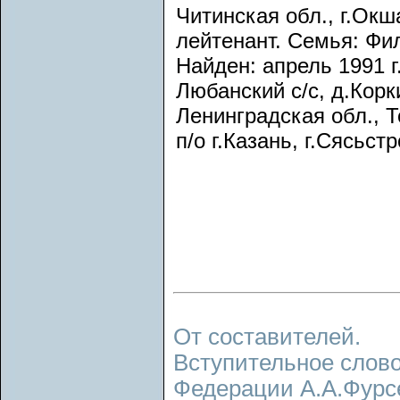
Читинская обл., г.Ок
лейтенант. Семья: Фи
Найден: апрель 1991 г
Любанский с/с, д.Корки
Ленинградская обл., Т
п/о г.Казань, г.Сясьс
От составителей.
Вступительное слово
Федерации А.А.Фурс