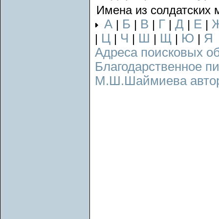
Имена из солдатских 
А
Б
В
Г
Д
Е
|
|
|
|
|
|
Ц
Ч
Ш
Щ
Ю
Я
|
|
|
|
|
|
Адреса поисковых о
Благодарственное п
М.Ш.Шаймиева авторс