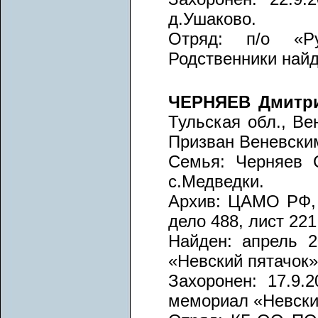
д.Ушаково.
Отряд: п/о «Ру
Родственники най
ЧЕРНЯЕВ Дмитри
Тульская обл., Ве
Призван Веневски
Семья: Черняев С
с.Медведки.
Архив: ЦАМО РФ, в
дело 488, лист 221
Найден: апрель 20
«Невский пятачок»
Захоронен: 17.9.2
мемориал «Невски