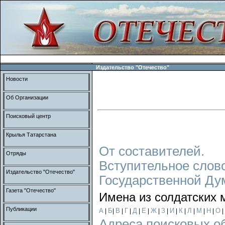
Издательство "Отечество"
Новости
Об Организации
Поисковый центр
Крылья Татарстана
От составителей.
Отряды
Вступительное слов
Издательство "Отечество"
Государственной Ду
Газета "Отечество"
Имена из солдатских 
Публикации
А
Б
В
Г
Д
Е
Ж
З
И
К
Л
М
Н
О
|
|
|
|
|
|
|
|
|
|
|
|
|
|
Адреса поисковых о