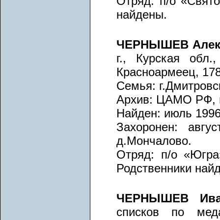
Отряд: п/о «Свято
найдены.
ЧЕРНЫШЕВ Алек
г., Курская обл.
Красноармеец, 178
Семья: г.Дмитровск
Архив: ЦАМО РФ, вх
Найден: июль 1996 
Захоронен: авгус
д.Мончалово.
Отряд: п/о «Югра
Родственники най
ЧЕРНЫШЕВ Ива
списков по меда