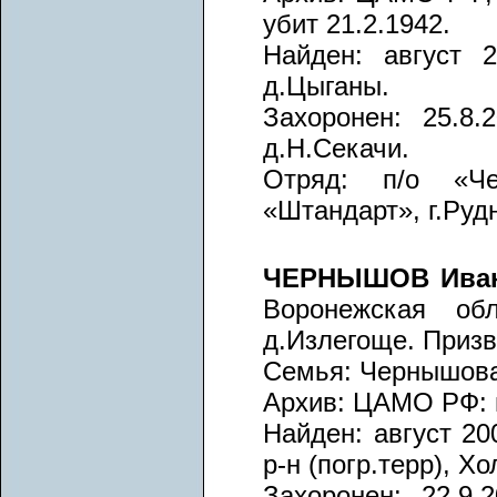
убит 21.2.1942.
Найден: август 2
д.Цыганы.
Захоронен: 25.8.
д.Н.Секачи.
Отряд: п/о «Че
«Штандарт», г.Руд
ЧЕРНЫШОВ Иван
Воронежская обл
д.Излегоще. Призв
Семья: Чернышова
Архив: ЦАМО РФ: п
Найден: август 20
р-н (погр.терр), Х
Захоронен: 22.9.