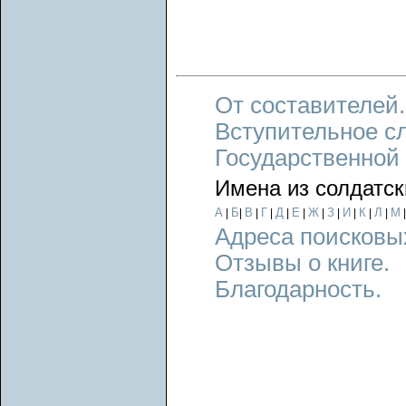
От составителей.
Вступительное с
Государственной
Имена из солдатск
А
Б
В
Г
Д
Е
Ж
З
И
К
Л
М
|
|
|
|
|
|
|
|
|
|
|
Адреса поисковы
Отзывы о книге.
Благодарность.