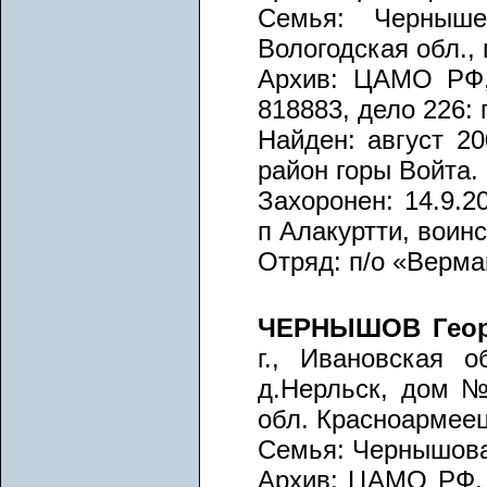
Семья: Черныш
Вологодская обл., 
Архив: ЦАМО РФ, 
818883, дело 226: 
Найден: август 20
район горы Войта.
Захоронен: 14.9.2
п Алакуртти, воин
Отряд: п/о «Верма
ЧЕРНЫШОВ Геор
г., Ивановская об
д.Нерльск, дом №
обл. Красноармеец,
Семья: Чернышова 
Архив: ЦАМО РФ, ф