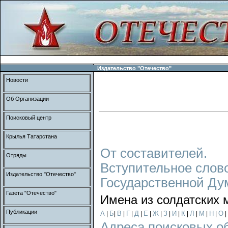
Издательство "Отечество"
Новости
Об Организации
Поисковый центр
Крылья Татарстана
От составителей.
Отряды
Вступительное слов
Издательство "Отечество"
Государственной Ду
Газета "Отечество"
Имена из солдатских 
Публикации
А
Б
В
Г
Д
Е
Ж
З
И
К
Л
М
Н
О
|
|
|
|
|
|
|
|
|
|
|
|
|
|
Адреса поисковых о