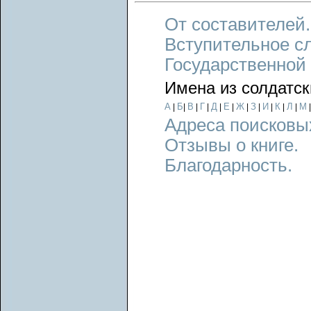
От составителей.
Вступительное с
Государственной
Имена из солдатск
А
Б
В
Г
Д
Е
Ж
З
И
К
Л
М
|
|
|
|
|
|
|
|
|
|
|
Адреса поисковы
Отзывы о книге.
Благодарность.