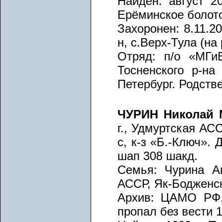
Найден: август 20
Ерёминское болот
Захоронен: 8.11.2
н, с.Верх-Тула (на
Отряд: п/о «МГиВ
Тосненского р-на 
Петербург. Родств
ЧУРИН Николай 
г., Удмуртская АС
с, к-з «Б.-Ключ».
шап 308 шакд.
Семья: Чурина А
АССР, Як-Бодженски
Архив: ЦАМО РФ, 
пропал без вести 1