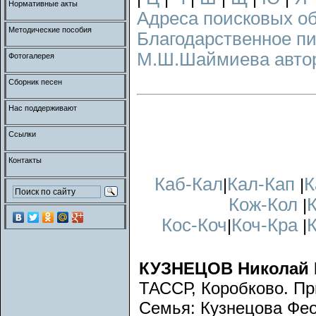
Нормативные акты
Адреса поисковых о
Методические пособия
Благодарственное п
М.Ш.Шаймиева авторс
Фотогалерея
Сборник песен
Нас поддерживают
Ссылки
Контакты
Каб-Кал
Кал-Кап
К
|
|
Кож-Кол
|
Кос-Коч
Коч-Кра
|
|
КУЗНЕЦОВ Николай
ТАССР, Коробково. Пр
Семья: Кузнецова Фе