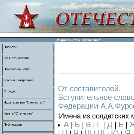
Издательство "Отечество"
Новости
Об Организации
Поисковый центр
Крылья Татарстана
От составителей.
Отряды
Вступительное слово
Издательство "Отечество"
Федерации А.А.Фурс
Газета "Отечество"
Имена из солдатских 
А
Б
В
Г
Д
Е
|
|
|
|
|
|
Публикации
Ц
Ч
Ш
Щ
Ю
Я
|
|
|
|
|
|