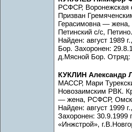
РСФСР, Воронежская об
Призван Гремяченски
Герасимовна — жена, 
Петинский с/с, Петино
Найден: август 1989 г
Бор. Захоронен: 29.8.1
д.Мясной Бор. Отряд:
КУКЛИН Александр 
МАССР, Мари Турекски
Новозаимским РВК. К
— жена, РСФСР, Омска
Найден: август 1999 г
Захоронен: 30.9.1999 г
«Инжстрой», г.В.Новго