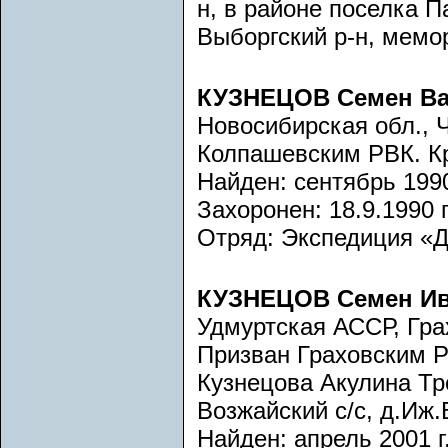
н, в районе поселка П
Выборгский р-н, мемор
КУЗНЕЦОВ Семен Ва
Новосибирская обл., Ч
Колпашевским РВК. К
Найден: сентябрь 1990
Захоронен: 18.9.1990 г
Отряд: Экспедиция «До
КУЗНЕЦОВ Семен И
Удмуртская АССР, Грах
Призван Граховским Р
Кузнецова Акулина Тр
Возжайский с/с, д.Иж.
Найден: апрель 2001 г