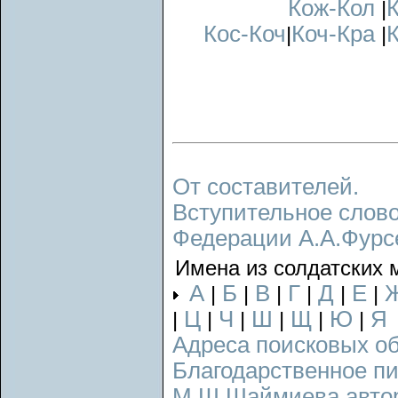
Кож-Кол
|
Кос-Коч
Коч-Кра
|
|
От составителей.
Вступительное слово
Федерации А.А.Фурс
Имена из солдатских 
А
Б
В
Г
Д
Е
|
|
|
|
|
|
Ц
Ч
Ш
Щ
Ю
Я
|
|
|
|
|
|
Адреса поисковых о
Благодарственное п
М.Ш.Шаймиева авторс