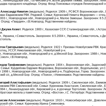
г., Ленинградская обл., Гатчинский р-н, возле деревни Пижма. Захоронен: Ленин
адка городского кладбища. Отряд: Фонд Поисковых отрядов Ленинградской о
Александр Никитич
(медальон). Родился: 1909 г., РСФСР, Воронежская обл., 
ван Евдаковским РВК. Рядовой. Семья: Курганский Никита Федорович — отец.
003 г., Новгородская обл., Новгородский р-н, Малое Замошье. Захоронен: 8.5.20
 Отряд: «Гвардия», г.В.Новгород. Родственники найдены.
 Джуми Ахмет
. Родился: 1900 г., Казахская ССР, Сталинградская обл., г.Астр
я.
г., Украина, г.Севастополь. Захоронен: 8.5.2004 г., Украина, г.Севастополь, х
астополь.
тон Григорьевич
(медальон). Родился: 1922 г. Призван Новобугским РВК. Кр
тец, УССР, Николаевская обл., Новобугский р-н.
г., Новгородская обл., Новгородский р-н, д.Мясной Бор. Захоронен: 1988 г., Но
Сокол», г.В.Новгород.
едор Трофимович
(медальон). Родился: 1904 г., Воронежская обл., Задонски
 Семья: Курдюбова Евдокия Федоровна, Воронежская обл., Водопьяново, ул.Со
 1998 г., Новгородская обл., Новгородский р-н, Подберезье, Горка. Захоронен: 
ский с/с, д.Мясной Бор. Отряд: «Поиск», г.Нижнекамск. Родственники найдены.
игорий Алистофьевич
(медальон). Родился: 1909 г., Смоленская обл., Екимов
вским РВК Смоленской обл. Семья: Куренкова Анастасия, Смоленская обл., Е
994 г., Ленинградская обл., Кировский р-н, в урочище Тортолово. Захоронен: Л
 братская могила у памятника. Отряд: «Восток», г.С. Петербург. Родственники
ксим Алексеевич
(медальон). Родился: 1910 г., Новосибирская обл., Доволе
рской обл. Семья: Куренкова Ирина Семеновна.