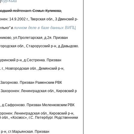
Кур-Кыш
|
Младший лейтенант. Семья: Куликова,
ен: 14.9.2002 г., Тверская обл., З Двинский р-
личном деле в базе данных ВИПЦ
ельно" в
шниково, ул.Пролетарская, д.2я. Призван
вгородская обл., Старорусский р-н, д.Давыдово.
чуринский р-н, д.Сестренка. Призван
г., Новгородская обл., Демянский р-н,
 с.Загорново. Призван Раменским РВК
 Захоронен: Ленинградская обл., Кировский р
-н, д.Сафроново. Призван Меленковским РВК
оронен: Ленинградская обл., Кировский р-н,
обл., «Космос», г.С. Петербург. Родственники
 р-н, ст.Марьянская. Призван