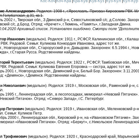
Кос-Коч
Коч-Кра
Кра-Кув
Кув-Куз
Куз-Кул
Кул-Кур
|
|
|
|
|
ис Александрович
. Родился: 1908 г., г.Ярославль. Призван Кировским РВК. 
л.Голубатская, д.31, кв.1.
 2002 г., Тверская обл., З Двинский р-н, Севостьяновский с/с, д.Солово. Захорон
вский с/с, д.Брод. Отряд: «Кречет», г.Тюмень, «Память», г.Западная Двина.
0.04.2020 Архивный список. Установлен ошибочно. Смотри поле "Дополнит
тор Иванович
(медальон). Родился: 1911 г., РСФСР, Калининская обл., г.Кала
РВК. Рядовой. Семья: Куликова Конкордия Ивановна, адрес тот же.
г., Новгородская обл., Старорусский р-н, Давыдово. Захоронен: 6.5.1994 г., Но
да», г.Старая Русса. Родственники найдены.
горий Терентьевич
(медальон). Родился: 1922 г., РСФСР, Тамбовская обл., Ми
ВК. Рядовой. Семья: Куликова Евгения Егоровна — сестра, адрес тот же.
ь 2001 г., Новгородская обл., Демянский р-н, Белый Бор. Захоронен: 3.11.2001 
д: «Демянск», г.Демянск. Родственники найдены.
н Николаевич
(медальон). Родился: 1919 г., Московская обл., Раменский р-н,
л.
рь 1995 г., Ленинградская обл., в лесопосадках, мемориал «Невский Пятачок».
Невский Пятачок». Отряд: «Северо Запад», г.С. Петербург.
ор Петрович
(медальон). Родился: 1919 г., Ивановская обл., Меленковский р
л. Семья: Куликов Петр.
брь 2000 г., Ленинградская обл., Кировский р-н, на «Ивановском Пятачке». Зах
емориал «Ивановский Пятачок». Отряд: «Беркут», с.Никольское Ленинградской 
л Трофимович
(медальон). Родился: 1920 г., Краснодарский край, Марьянский