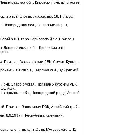
Ленинградская обл., Кировский р-н, д.Погостье.
кий р-н, г.Тульчин, ул.Красина, 19. Призван
г., Новгородская обл., Новгородский р-н,
инский р-н, Старо Борисовский с/с. Призван
: Ленинградская обл., Кировский р-н,
дены.
ова. Призван Алексеевским РВК. Семья: Купков
ронен: 23.8.2005 г., Тверская обл., Зубцовский
кий р-н, Старо омская. Призван Ужурским РВК.
/с, Ашк..
 Новгородская обл., Новгородский р-н, д.Мясной
ьный. Призван Зональным РВК, Алтайский край.
н: 8.9.1997 г., Республика Калмыкия,
на, г.Ленинград, В.О., пр.Муссорского, д.11,