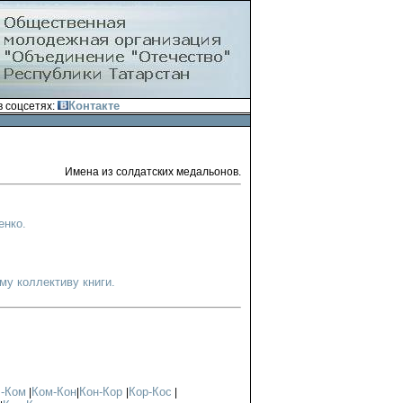
Контакте
 соцсетях:
Имена из солдатских медальонов.
енко.
у коллективу книги.
-Ком
Ком-Кон
Кон-Кор
Кор-Кос
|
|
|
|