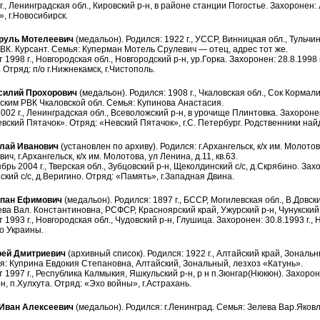
г., Ленинградская обл., Кировский р-н, в районе станции Погостье. Захоронен: 
, г.Новосибирск.
уль Мотелеевич
(медальон). Родился: 1922 г., УССР, Винницкая обл., Тульчинс
ВК. Курсант. Семья: Куперман Мотель Срулевич — отец, адрес тот же.
 1998 г., Новгородская обл., Новгородский р-н, ур.Горка. Захоронен: 28.8.1998 
 Отряд: п/о г.Нижнекамск, г.Чистополь.
илий Прохорович
(медальон). Родился: 1908 г., Чкаловская обл., Сок Кормал
ким РВК Чкаловской обл. Семья: Купинова Анастасия.
002 г., Ленинградская обл., Всеволожский р-н, в урочище Плинтовка. Захоронен
ский Пятачок». Отряд: «Невский Пятачок», г.С. Петербург. Родственники най
лай Иванович
(установлен по архиву). Родился: г.Архангельск, к/х им. Молот
, г.Архангельск, к/х им. Молотова, ул Ленина, д.11, кв.63.
рь 2004 г., Тверская обл., Зубцовский р-н, Щеколдинский с/с, д.Скрябино. Захо
ский с/с, д.Веригино. Отряд: «Память», г.Западная Двина.
пан Ефимович
(медальон). Родился: 1897 г., БССР, Могилевская обл., В.Довс
ва Вал. Константиновна, РСФСР, Красноярский край, Ужурский р-н, Чунукский с
 1993 г., Новгородская обл., Чудовский р-н, Глушица. Захоронен: 30.8.1993 г.,
/о Украины.
ей Дмитриевич
(архивный список). Родился: 1922 г., Алтайский край, Зонал
я: Куприна Евдокия Степановна, Алтайский, Зональный, лезхоз «Катунь».
т 1997 г., Республика Калмыкия, Яшкульский р-н, р н п.Зюнгар(Нюкюн). Захороне
н, п.Хулхута. Отряд: «Эхо войны», г.Астрахань.
ван Алексеевич
(медальон). Родился: г.Ленинград. Семья: Зелева Вар.Яковлев