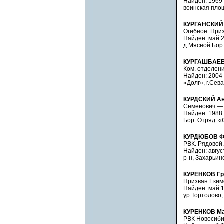
Найден: 1969 
воинская площ
КУРГАНСКИЙ 
Огибное. Приз
Найден: май 2
д.Мясной Бор.
КУРГАШБАЕВ
Ком. отделени
Найден: 2004 
«Долг», г.Сев
КУРДСКИЙ Ан
Семенович — о
Найден: 1988 
Бор. Отряд: «
КУРДЮБОВ Ф
РВК. Рядовой.
Найден: август
р-н, Захарьин
КУРЕНКОВ Гр
Призван Екимо
Найден: май 1
ур.Тортолово,
КУРЕНКОВ Ма
РВК Новосиби