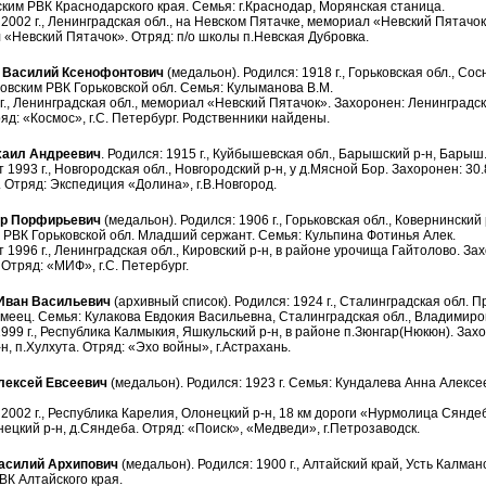
им РВК Краснодарского края. Семья: г.Краснодар, Морянская станица.
2002 г., Ленинградская обл., на Невском Пятачке, мемориал «Невский Пятачок
 «Невский Пятачок». Отряд: п/о школы п.Невская Дубровка.
Василий Ксенофонтович
(медальон). Родился: 1918 г., Горьковская обл., Сос
вским РВК Горьковской обл. Семья: Кулыманова В.М.
г., Ленинградская обл., мемориал «Невский Пятачок». Захоронен: Ленинградск
яд: «Космос», г.С. Петербург. Родственники найдены.
аил Андреевич
. Родился: 1915 г., Куйбышевская обл., Барышский р-н, Барыш
 1993 г., Новгородская обл., Новгородский р-н, у д.Мясной Бор. Захоронен: 30.8
 Отряд: Экспедиция «Долина», г.В.Новгород.
р Порфирьевич
(медальон). Родился: 1906 г., Горьковская обл., Ковернинский
РВК Горьковской обл. Младший сержант. Семья: Кульпина Фотинья Алек.
т 1996 г., Ленинградская обл., Кировский р-н, в районе урочища Гайтолово. Зах
 Отряд: «МИФ», г.С. Петербург.
Иван Васильевич
(архивный список). Родился: 1924 г., Сталинградская обл.
меец. Семья: Кулакова Евдокия Васильевна, Сталинградская обл., Владимировс
999 г., Республика Калмыкия, Яшкульский р-н, в районе п.Зюнгар(Нюкюн). Захор
н, п.Хулхута. Отряд: «Эхо войны», г.Астрахань.
ексей Евсеевич
(медальон). Родился: 1923 г. Семья: Кундалева Анна Алексеев
2002 г., Республика Карелия, Олонецкий р-н, 18 км дороги «Нурмолица Сяндеба
ецкий р-н, д.Сяндеба. Отряд: «Поиск», «Медведи», г.Петрозаводск.
силий Архипович
(медальон). Родился: 1900 г., Алтайский край, Усть Калман
К Алтайского края.