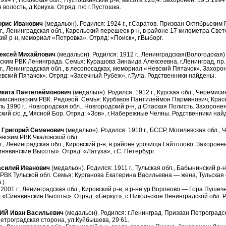
94 г., Псковская обл., Пустошкинский р-н, высота 228,4. Захоронен: 19.5.1994 
 волость, д.Криуха. Отряд: п/о г.Пустошка.
рис Иванович
(медальон). Родился: 1924 г., г.Саратов. Призван Октябрьским
г., Ленинградская обл., Карельский перешеек р-н, в районе 17 километра Све
кий р-н, мемориал «Петровка». Отряд: «Поиск», г.Выборг.
ксей Михайлович
(медальон). Родился: 1912 г., Ленинградская(Вологодская)
ким РВК Ленинграда. Семья: Курашова Зинаида Алексеевна, г.Ленинград, пр.М
г., Ленинградская обл., в лесопосадках, мемориал «Невский Пятачок». Захорон
ский Пятачок». Отряд: «Засечный Рубеж», г.Тула. Родственники найдены.
кита Пантелеймонович
(медальон). Родился: 1912 г., Курская обл., Черемиси
исиновским РВК. Рядовой. Семья: Курбаков Пантилеймон Парминович, Красно
ь 1990 г., Новгородская обл., Новгородский р-н, д.Спаская Полисть. Захоронен:
ский с/с, д.Мясной Бор. Отряд: «Зов», г.Набережные Челны. Родственники най
Григорий Семенович
(медальон). Родился: 1910 г., БССР, Могилевская обл., 
вским РВК Чкаловской обл.
г., Ленинградская обл., Кировский р-н, в районе урочища Гайтолово. Захоронен
явинские Высоты». Отряд: «Латуза», г.С. Петербург.
силий Иванович
(медальон). Родился: 1911 г., Тульская обл., Бабынинский р-
ВК Тульской обл. Семья: Курганова Екатерина Васильевна — жена, Тульская о
).
2001 г., Ленинградская обл., Кировский р-н, в р-не ур.Вороново — Гора Пушеч
 «Синявинские Высоты». Отряд: «Беркут», с.Никольское Ленинградской обл. 
Й Иван Васильевич
(медальон). Родился: г.Ленинград. Призван Петроградск
Петроградская сторона, ул.Куйбышева, 29 61.