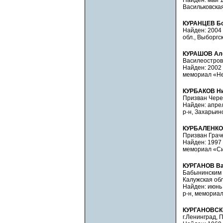
Найден: май 19
Васильковская
КУРАНЦЕВ Бо
Найден: 2004 
обл., Выборгс
КУРАШОВ Але
Василеостровс
Найден: 2002 
мемориал «Нев
КУРБАКОВ Ни
Призван Черем
Найден: апрел
р-н, Захарьин
КУРБАЛЕНКО 
Призван Граче
Найден: 1997 
мемориал «Син
КУРГАНОВ Ва
Бабынинским Р
Калужская обл.
Найден: июнь 
р-н, мемориал
КУРГАНОВСКИ
г.Ленинград, 