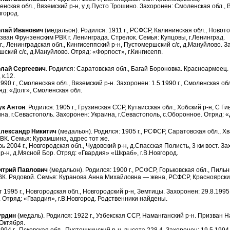
нская обл., Вяземский р-н, у д.Пусто Трошино. Захоронен: Смоленская обл., В
город.
лай Иванович
(медальон). Родился: 1911 г., РСФСР, Калининская обл., Новот
ван Фрунзенским РВК г. Ленинграда. Стрелок. Семья: Купцовы, г.Ленинград.
г., Ленинградская обл., Кингисеппский р-н, Пустомершский с/с, д.Мануйлово. 
шский с/с, д.Мануйлово. Отряд: «Форпост», г.Кингисепп.
лай Сергеевич
. Родился: Саратовская обл., Багай Бороновка. Красноармеец. 
 к.12.
990 г., Смоленская обл., Вяземский р-н. Захоронен: 1.5.1990 г., Смоленская о
д: «Долг», Смоленская обл.
ук Антон
. Родился: 1905 г., Грузинская ССР, Кутаисская обл., Хобский р-н, С Ги
на, г.Севастополь. Захоронен: Украина, г.Севастополь, с.Оборонное. Отряд: «
ександр Никитич
(медальон). Родился: 1905 г., РСФСР, Саратовская обл., Хв
К. Семья: Курамшина, адрес тот же.
 2004 г., Новгородская обл., Чудовский р-н, д.Спасская Полисть, 3 км вост. Зах
р-н, д.Мясной Бор. Отряд: «Гвардия» «Шкраб», г.В.Новгород.
трий Павлович
(медальон). Родился: 1900 г., РСФСР, Горьковская обл., Пиль
К. Рядовой. Семья: Куранова Анна Михайловна — жена, РСФСР, Красноярский 
 1995 г., Новгородская обл., Новгородский р-н, Земтицы. Захоронен: 29.8.1995 
 Отряд: «Гвардия», г.В.Новгород. Родственники найдены.
урдин
(медаль). Родился: 1922 г., Узбекская ССР, Наманганский р-н. Призван 
Октября.