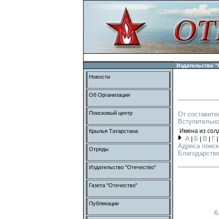
Издательство "
Новости
Об Организации
Поисковый центр
От составите
Вступительно
Имена из сол
Крылья Татарстана
А
Б
В
Г
|
|
|
Адреса поиск
Отряды
Благодарстве
Издательство "Отечество"
Газета "Отечество"
Публикации
К