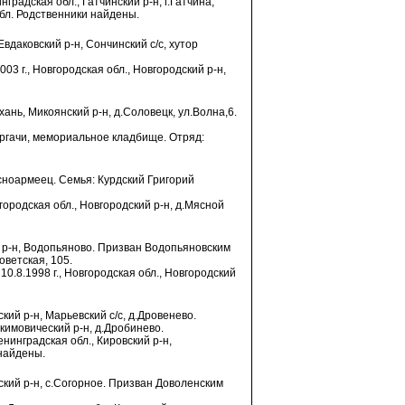
градская обл., Гатчинский р-н, г.Гатчина,
бл. Родственники найдены.
Евдаковский р-н, Сончинский с/с, хутор
03 г., Новгородская обл., Новгородский р-н,
ахань, Микоянский р-н, д.Соловецк, ул.Волна,6.
.Дергачи, мемориальное кладбище. Отряд:
асноармеец. Семья: Курдский Григорий
вгородская обл., Новгородский р-н, д.Мясной
й р-н, Водопьяново. Призван Водопьяновским
ветская, 105.
10.8.1998 г., Новгородская обл., Новгородский
ский р-н, Марьевский с/с, д.Дровенево.
кимовический р-н, д.Дробинево.
енинградская обл., Кировский р-н,
 найдены.
нский р-н, с.Согорное. Призван Доволенским