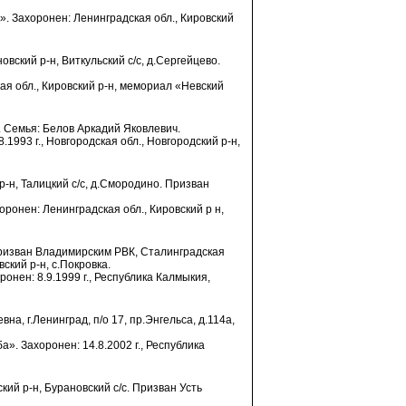
». Захоронен: Ленинградская обл., Кировский
новский р-н, Виткульский с/с, д.Сергейцево.
ая обл., Кировский р-н, мемориал «Невский
. Семья: Белов Аркадий Яковлевич.
.1993 г., Новгородская обл., Новгородский р-н,
 р-н, Талицкий с/с, д.Смородино. Призван
оронен: Ленинградская обл., Кировский р н,
 Призван Владимирским РВК, Сталинградская
кий р-н, с.Покровка.
онен: 8.9.1999 г., Республика Калмыкия,
на, г.Ленинград, п/о 17, пр.Энгельса, д.114а,
». Захоронен: 14.8.2002 г., Республика
ский р-н, Бурановский с/с. Призван Усть