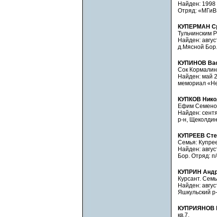
Найден: 1998 
Отряд: «МГиВ»
КУПЕРМАН Ср
Тульчинским Р
Найден: август
д.Мясной Бор.
КУПИНОВ Вас
Сок Кормалинс
Найден: май 2
мемориал «Нев
КУПКОВ Нико
Ефим Семенович
Найден: сентяб
р-н, Щеколдин
КУПРЕЕВ Сте
Семья: Купрее
Найден: август
Бор. Отряд: п
КУПРИН Андр
Курсант. Семь
Найден: авгус
Яшкульский р-
КУПРИЯНОВ И
кв.7.