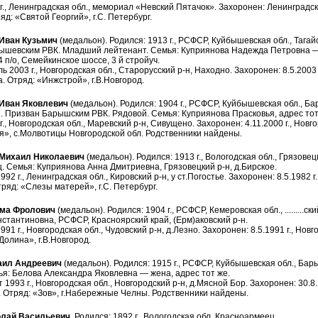
г., Ленинградская обл., мемориал «Невский Пятачок». Захоронен: Ленинградск
яд: «Святой Георгий», г.С. Петербург.
ван Кузьмич
(медальон). Родился: 1913 г., РСФСР, Куйбышевская обл., Тагайс
ышевским РВК. Младший лейтенант. Семья: Куприянова Надежда Петровна —
4 п/о, Семейкинское шоссе, 3 й стройуч.
ь 2003 г., Новгородская обл., Старорусский р-н, Находно. Захоронен: 8.5.2003 
а. Отряд: «Инжстрой», г.В.Новгород.
ван Яковлевич
(медальон). Родился: 1904 г., РСФСР, Куйбышевская обл., Ба
 Призван Барышским РВК. Рядовой. Семья: Куприянова Прасковья, адрес тот
г., Новгородская обл., Маревский р-н, Сивущено. Захоронен: 4.11.2000 г., Новг
я», с.Молвотицы Новгородской обл. Родственники найдены.
ихаил Николаевич
(медальон). Родился: 1913 г., Вологодская обл., Грязове
 Семья: Куприянова Анна Дмитриевна, Грязовецкий р-н, д.Бирское.
92 г., Ленинградская обл., Кировский р-н, у ст.Погостье. Захоронен: 8.5.1982 г
тряд: «Слезы матерей», г.С. Петербург.
ма Фролович
(медальон). Родился: 1904 г., РСФСР, Кемеровская обл., .........
стантиновна, РСФСР, Красноярский край, (Ерм)аковский р-н.
91 г., Новгородская обл., Чудовский р-н, д.Лезно. Захоронен: 8.5.1991 г., Новг
олина», г.В.Новгород.
ил Андреевич
(медальон). Родился: 1915 г., РСФСР, Куйбышевская обл., Ба
я: Белова Александра Яковлевна — жена, адрес тот же.
 1993 г., Новгородская обл., Новгородский р-н, д.Мясной Бор. Захоронен: 30.8.
 Отряд: «Зов», г.Набережные Челны. Родственники найдены.
лай Васильевич
. Родился: 1892 г., Вологодская обл. Красноармеец.