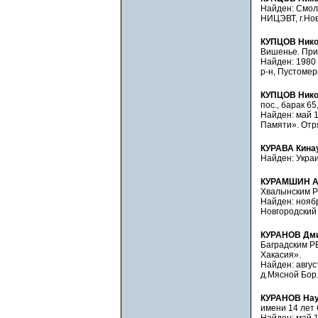
Найден: Смоле
НИЦЭВТ, г.Нов
КУПЦОВ Нико
Вишенье. Приз
Найден: 1980 
р-н, Пустомер
КУПЦОВ Нико
пос., барак 65,
Найден: май 1
Памяти». Отря
КУРАВА Кина
Найден: Украи
КУРАМШИН Ал
Хвалынским РВ
Найден: ноябрь
Новгородский 
КУРАНОВ Дми
Баградским РВ
Хакасия».
Найден: август
д.Мясной Бор.
КУРАНОВ На
имени 14 лет 