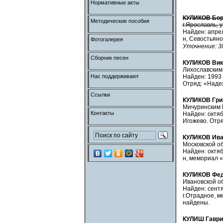
Нормативные акты
КУЛИКОВ Бор
Методические пособия
г.Ярославль, у
Найден: апрель
н, Севостьяно
Фотогалерея
Уточнение: 3
Сборник песен
КУЛИКОВ Вик
Лихославским 
Нас поддерживают
Найден: 1993 
Отряд: «Надеж
Ссылки
КУЛИКОВ Гри
Мичуринским Р
Контакты
Найден: октябр
Игожево. Отря
КУЛИКОВ Ива
Московской об
Найден: октяб
н, мемориал «
КУЛИКОВ Фед
Ивановской об
Найден: сентя
г.Отрадное, м
найдены.
КУЛИШ Гаври