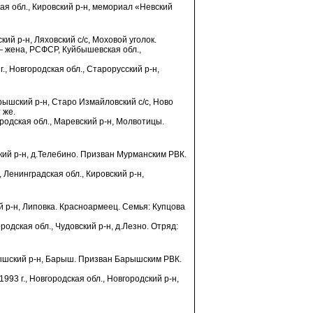
ая обл., Кировский р-н, мемориал «Невский
кий р-н, Ляховский с/с, Моховой уголок.
 жена, РСФСР, Куйбышевская обл.,
г., Новгородская обл., Старорусский р-н,
рышский р-н, Старо Измайловский с/с, Ново
 же.
ородская обл., Маревский р-н, Молвотицы.
цкий р-н, д.Телебино. Призван Мурманским РВК.
., Ленинградская обл., Кировский р-н,
ский р-н, Липовка. Красноармеец. Семья: Купцова
ородская обл., Чудовский р-н, д.Лезно. Отряд:
рышский р-н, Барыш. Призван Барышским РВК.
1993 г., Новгородская обл., Новгородский р-н,