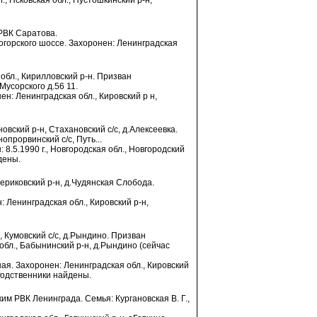
г., Псковская обл., Пустошкинский р-н,
 РВК Саратова.
тогорского шоссе. Захоронен: Ленинградская
 обл., Кирилловский р-н. Призван
усорского д.56 11.
ен: Ленинградская обл., Кировский р н,
новский р-н, Стахановский с/с, д.Алексеевка.
прорвинский с/с, Путь...
 8.5.1990 г., Новгородская обл., Новгородский
дены.
Чериковский р-н, д.Чудянская Слобода.
: Ленинградская обл., Кировский р-н,
н, Кумовский с/с, д.Рындино. Призван
бл., Бабынинский р-н, д.Рындино (сейчас
ная. Захоронен: Ленинградская обл., Кировский
Родственники найдены.
им РВК Ленинграда. Семья: Кургановская В. Г.,