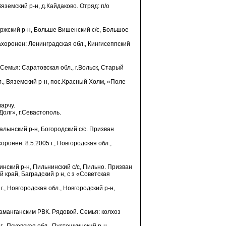
яземский р-н, д.Кайдаково. Отряд: п/о
оржский р-н, Больше Вишенский с/с, Большое
Захоронен: Ленинградская обл., Кингисеппский
Семья: Саратовская обл., г.Вольск, Старый
бл., Вяземский р-н, пос.Красный Холм, «Поле
варчу.
Долг», г.Севастополь.
алынский р-н, Богородский с/с. Призван
оронен: 8.5.2005 г., Новгородская обл.,
нинский р-н, Пильнинский с/с, Пильно. Призван
край, Баградский р н, с з «Советская
г., Новгородская обл., Новгородский р-н,
Наманганским РВК. Рядовой. Семья: колхоз