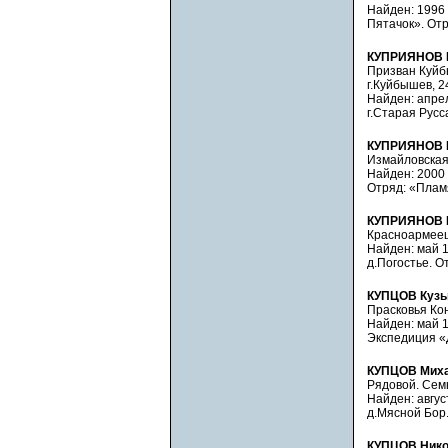
Найден: 1996 
Пятачок». Отр
КУПРИЯНОВ И
Призван Куйб
г.Куйбышев, 2
Найден: апрел
г.Старая Русс
КУПРИЯНОВ И
Измайловская.
Найден: 2000 
Отряд: «Плам
КУПРИЯНОВ М
Красноармеец.
Найден: май 19
д.Погостье. О
КУПЦОВ Кузь
Прасковья Кон
Найден: май 19
Экспедиция «Д
КУПЦОВ Миха
Рядовой. Семь
Найден: август
д.Мясной Бор.
КУПЦОВ Нико