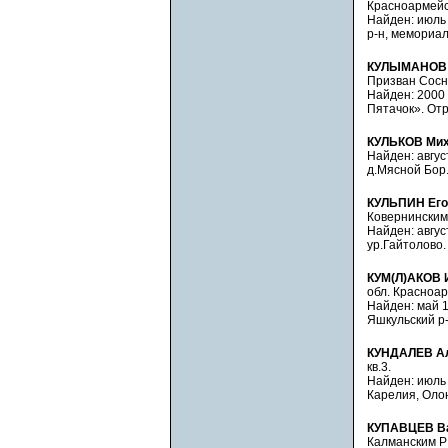
Красноармейск
Найден: июль 
р-н, мемориал
КУЛЫМАНОВ 
Призван Сосно
Найден: 2000 
Пятачок». Отр
КУЛЬКОВ Мих
Найден: август
д.Мясной Бор.
КУЛЬПИН Его
Ковернинским 
Найден: авгус
ур.Гайтолово.
КУМ(Л)АКОВ 
обл. Красноар
Найден: май 1
Яшкульский р-
КУНДАЛЕВ Ал
кв.3.
Найден: июль 
Карелия, Олон
КУПАВЦЕВ Ва
Калманским РВ