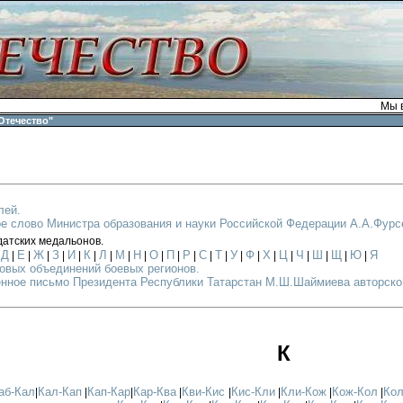
Мы в
Отечество"
лей.
е слово Министра образования и науки Российской Федерации А.А.Фурс
датских медальонов.
Д
Е
Ж
З
И
К
Л
М
Н
О
П
Р
С
Т
У
Ф
Х
Ц
Ч
Ш
Щ
Ю
Я
|
|
|
|
|
|
|
|
|
|
|
|
|
|
|
|
|
|
|
|
|
|
|
овых объединений боевых регионов.
нное письмо Президента Республики Татарстан М.Ш.Шаймиева авторском
К
аб-Кал
Кал-Кап
Кап-Кар
Кар-Ква
Кви-Кис
Кис-Кли
Кли-Кож
Кож-Кол
Кол
|
|
|
|
|
|
|
|