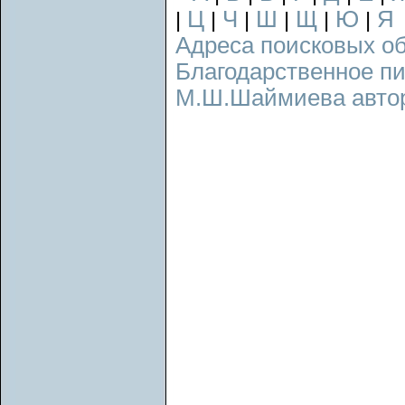
Ц
Ч
Ш
Щ
Ю
Я
|
|
|
|
|
|
Адреса поисковых о
Благодарственное п
М.Ш.Шаймиева авторс