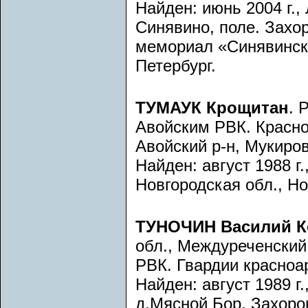
Найден: июнь 2004 г.,
Синявино, поле. Захор
мемориал «Синявински
Петербург.
ТУМАУК Крощитан
. 
Авойским РВК. Красно
Авойский р-н, Мукиров
Найден: август 1988 г.
Новгородская обл., Но
ТУНОЧИН Василий К
обл., Междуреченский
РВК. Гвардии красноа
Найден: август 1989 г.
д.Мясной Бор. Захорон