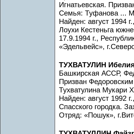
Игнатьевская. Призва
Семья: Туфанова ... М
Найден: август 1994 г
Лоухи Кестеньга южнее
17.9.1994 г., Республ
«Эдельвейс», г.Север
ТУХВАТУЛИН Ибелия
Башкирская АССР, Фед
Призван Федоровским
Тухватулина Мукари Х
Найден: август 1992 г.
Спасского городка. Зах
Отряд: «Пошук», г.Ви
ТУХВАТУЛЛИН Файзр