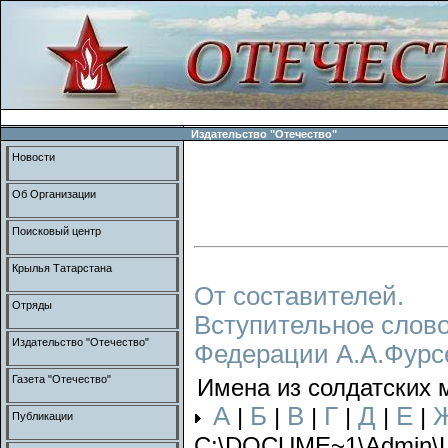
Издательство "Отечество"
Новости
Об Организации
Поисковый центр
Крылья Татарстана
От составителей.
Отряды
Вступительное слово
Издательство "Отечество"
Федерации А.А.Фурс
Газета "Отечество"
Имена из солдатских 
А
Б
В
Г
Д
Е
|
|
|
|
|
|
Публикации
C:\DOCUME~1\Admin\L