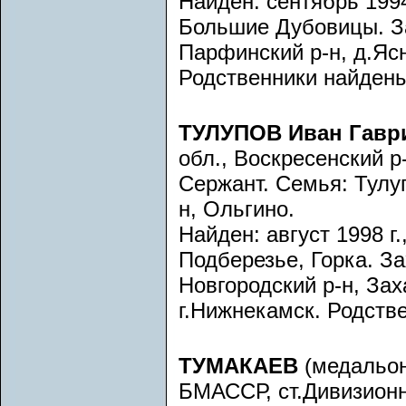
Найден: сентябрь 1994
Большие Дубовицы. Зах
Парфинский р-н, д.Яс
Родственники найдены
ТУЛУПОВ Иван Гав
обл., Воскресенский 
Сержант. Семья: Тулу
н, Ольгино.
Найден: август 1998 г.
Подберезье, Горка. Зах
Новгородский р-н, Зах
г.Нижнекамск. Родств
ТУМАКАЕВ
(медальон
БМАССР, ст.Дивизионна