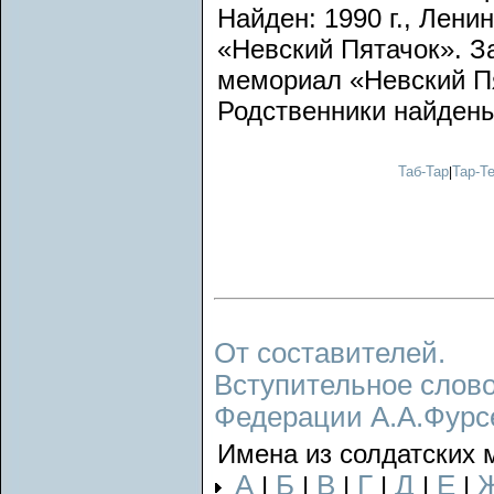
Найден: 1990 г., Лени
«Невский Пятачок». За
мемориал «Невский Пя
Родственники найдены
Таб-Тар
Тар-Т
|
От составителей.
Вступительное слово
Федерации А.А.Фурс
Имена из солдатских 
А
Б
В
Г
Д
Е
|
|
|
|
|
|