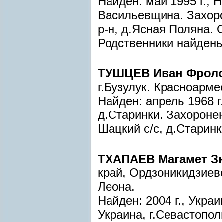
Найден: май 1995 г., 
Васильевщина. Захорон
р-н, д.Ясная Поляна. 
Родственники найдены
ТУШЦЕВ Иван Фрол
г.Бузулук. Красноарм
Найден: апрель 1968 г
д.Старинки. Захоронен:
Шацкий с/с, д.Старин
ТХАПАЕВ Магамет З
край, Ордзоникидзиевс
Леона.
Найден: 2004 г., Украи
Украина, г.Севастопо