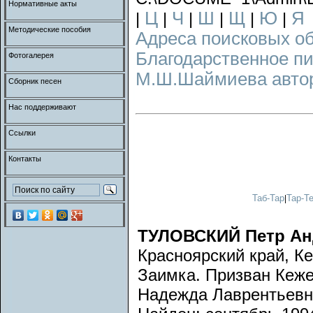
Нормативные акты
Ц
Ч
Ш
Щ
Ю
Я
|
|
|
|
|
|
Методические пособия
Адреса поисковых о
Благодарственное п
Фотогалерея
М.Ш.Шаймиева авторс
Сборник песен
Нас поддерживают
Ссылки
Контакты
Таб-Тар
Тар-Т
|
ТУЛОВСКИЙ Петр Ан
Красноярский край, Ке
Заимка. Призван Кеж
Надежда Лаврентьевн