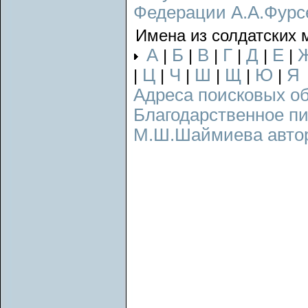
Федерации А.А.Фурс
Имена из солдатских 
А
Б
В
Г
Д
Е
|
|
|
|
|
|
Ц
Ч
Ш
Щ
Ю
Я
|
|
|
|
|
|
Адреса поисковых о
Благодарственное п
М.Ш.Шаймиева авторс