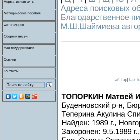
Нормативные акты
Адреса поисковых о
Методические пособия
Благодарственное п
М.Ш.Шаймиева авторс
Фотогалерея
Сборник песен
Нас поддерживают
Ссылки
Контакты
Таб-Тар
Тар-Т
|
ТОПОРКИН Матвей И
Буденновский р-н, Бюр
Теперина Акулина Спи
Найден: 1989 г., Новг
Захоронен: 9.5.1989 г