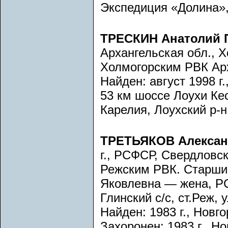
Экспедиция «Долина», 
ТРЕСКИН Анатолий 
Архангельская обл., Х
Холмогорским РВК Арх
Найден: август 1998 г.
53 км шоссе Лоухи Кес
Карелия, Лоухский р-н
ТРЕТЬЯКОВ Алексан
г., РСФСР, Свердловск
Режским РВК. Старший
Яковлевна — жена, РС
Глинский с/с, ст.Реж, 
Найден: 1983 г., Новго
Захоронен: 1983 г., Н