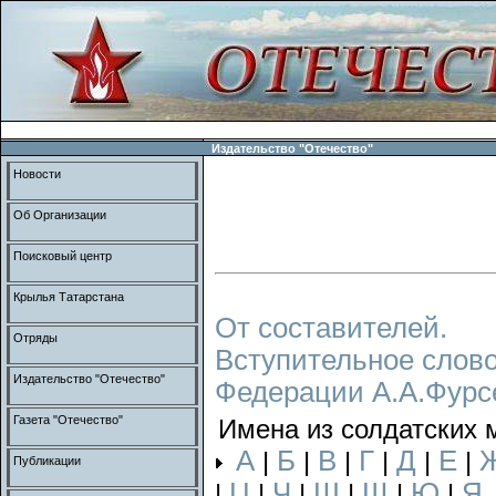
Издательство "Отечество"
Новости
Об Организации
Поисковый центр
Крылья Татарстана
От составителей.
Отряды
Вступительное слово
Издательство "Отечество"
Федерации А.А.Фурс
Газета "Отечество"
Имена из солдатских 
А
Б
В
Г
Д
Е
|
|
|
|
|
|
Публикации
Ц
Ч
Ш
Щ
Ю
Я
|
|
|
|
|
|