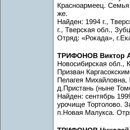
Красноармеец. Семья:
же.
Найден: 1994 г., Твер
г., Тверская обл., Зуб
Отряд: «Рокада», г.Ек
ТРИФОНОВ Виктор 
Новосибирская обл., К
Призван Каргасокским
Пелагея Михайловна, Н
д.Пристань (ныне Томс
Найден: сентябрь 1999
урочище Тортолово. За
п.Новая Малукса. Отря