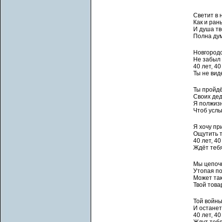
Светит в 
Как и ран
И душа тв
Полна дум
Новгородс
Не забыл 
40 лет, 40
Ты не вид
Ты пройд
Своих дед
Я полжизн
Чтоб услы
Я хочу пр
Ощутить т
40 лет, 40
Ждёт тебя
Мы цепоч
Утопая по
Может так
Твой това
Той войны
И останет
40 лет, 40