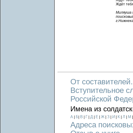
Ждут тебя
Ждёт тебя
Миляуша 
поисковы
г.Нижнека
От составителей.
Вступительное с
Российской Феде
Имена из солдатск
А
Б
В
Г
Д
Е
Ж
З
И
К
Л
М
|
|
|
|
|
|
|
|
|
|
|
Адреса поисковы