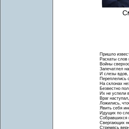
С
Пришло извест
Раскаты слов 
Войны сверхо
Запечатлел на
И слезы вдов,
Переплелись 
На склонах не
Безвестно пол
Их не успели в
Враг наступал
Ложились, чтоб
Явить себя и
Идущих по сл
Собравшихся в
Свергающих н
Стремясь верн