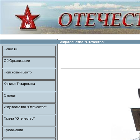
Издательство "Отечество"
Новости
Об Организации
Поисковый центр
Крылья Татарстана
Отряды
Издательство "Отечество"
Газета "Отечество"
Публикации