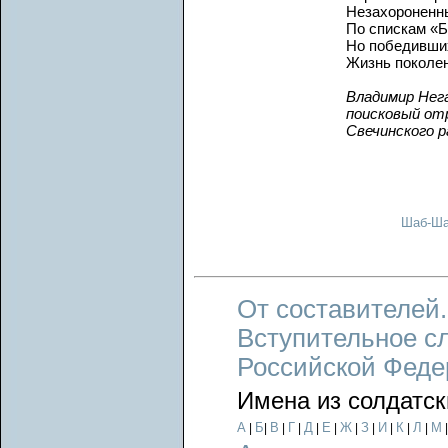
Незахороненн
По спискам «Б
Но победивших
Жизнь поколе
Владимир Нег
поисковый от
Свечинского р
Шаб-Ш
От составителей.
Вступительное с
Российской Феде
Имена из солдатск
А
Б
В
Г
Д
Е
Ж
З
И
К
Л
М
|
|
|
|
|
|
|
|
|
|
|