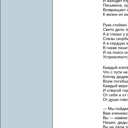
И находит от
Письмена, о
Возвращает 
К жизни их и
Руки стойких
Свято дело т
А в глазах у 
Слезы скорби
А в сердцах
В гневе пени
И на поиск о
Устремляютс
Каждый клятв
Что с пути не
Клятву дедам
Всем погибш
Каждый верит
И отвагой гор
От себя и от 
От души гово
— Мы пойдем
Вам клянемс
Вы — навеки
Наших, деды,
Вы не дали т