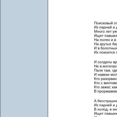
Поисковый о
Из парней и 
Много лет уж
Ищет павших
На полях и в
На крутых бе
И в болотных
Их покоится 
И солдаты в
Не в могилах
Пали там, гд
И навеки мол
Кто разорван
Кто с винтовк
Кто зажат, как
В проржавев
А бесстрашн
Из парней и 
В холод, в зн
Ищет павших