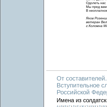
Одолеть нас 
Мы пред вам
В неоплатном
Яков Розенш
ветеран Вел
г.Коломна М
От составителей.
Вступительное с
Российской Феде
Имена из солдатск
А
Б
В
Г
Д
Е
Ж
З
И
К
Л
М
|
|
|
|
|
|
|
|
|
|
|