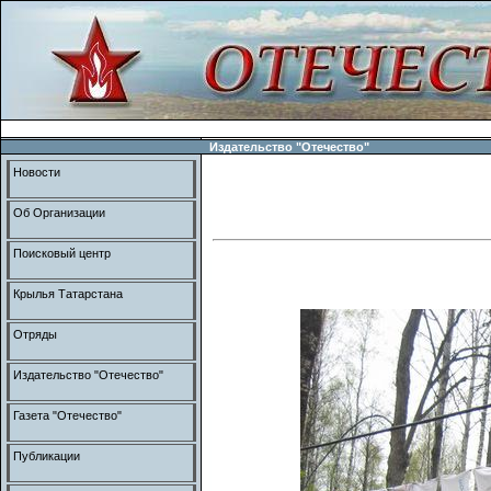
Издательство "Отечество"
Новости
Об Организации
Поисковый центр
Крылья Татарстана
Отряды
Издательство "Отечество"
Газета "Отечество"
Публикации