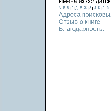
Имена из солдатск
А
Б
В
Г
Д
Е
Ж
З
И
К
Л
М
|
|
|
|
|
|
|
|
|
|
|
Адреса поисковы
Отзыв о книге.
Благодарность.