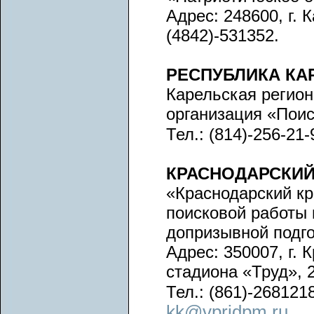
Адрес: 248600, г. 
(4842)-531352.
РЕСПУБЛИКА КА
Карельская регио
организация «Пои
Тел.: (814)-256-21-
КРАСНОДАРСКИЙ
«Краснодарский кр
поисковой работы 
допризывной подг
Адрес: 350007, г. 
стадиона «Труд», 2
Тел.: (861)-2681218
kk@vpridpm.ru