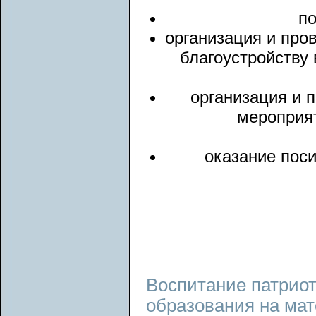
по
организация и про
благоустройству
организация и 
мероприят
оказание пос
Воспитание патриот
образования на ма