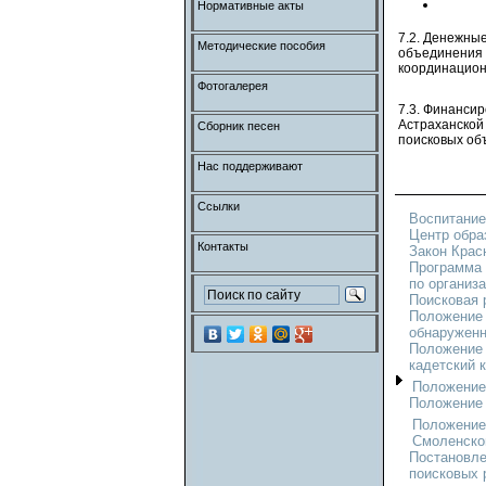
Нормативные акты
7.2. Денежные
Методические пособия
объединения 
координацион
Фотогалерея
7.3. Финанси
Астраханской 
Сборник песен
поисковых об
Нас поддерживают
Ссылки
Воспитание
Центр обра
Контакты
Закон Крас
Программа 
по организа
Поисковая 
Положение 
обнаруженн
Положение 
кадетский к
Положение 
Положение 
Положение 
Смоленской
Постановле
поисковых 