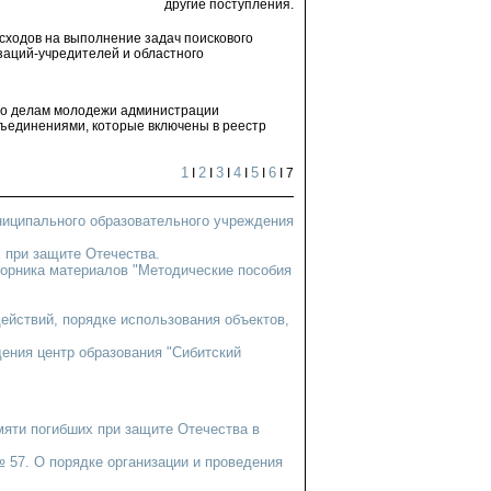
другие поступления.
асходов на выполнение задач поискового
заций-учредителей и областного
 по делам молодежи администрации
бъединениями, которые включены в реестр
1
2
3
4
5
6
I
I
I
I
I
I 7
ниципального образовательного учреждения
 при защите Отечества.
борника материалов "Методические пособия
ействий, порядке использования объектов,
ения центр образования "Сибитский
мяти погибших при защите Отечества в
 57. О порядке организации и проведения