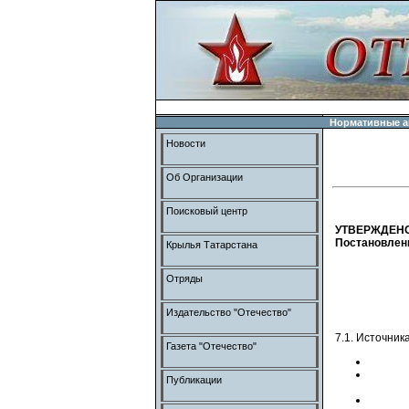
Нормативные а
Новости
Об Организации
Поисковый центр
УТВЕРЖДЕН
Постановлени
Крылья Татарстана
Отряды
Издательство "Отечество"
7.1. Источник
Газета "Отечество"
Публикации