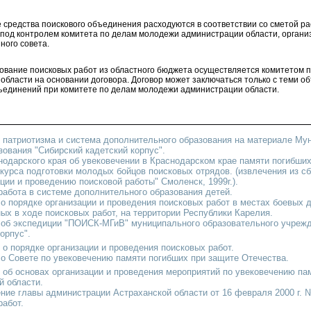
 средства поискового объединения расходуются в соответствии со сметой р
под контролем комитета по делам молодежи администрации области, органи
ного совета.
рование поисковых работ из областного бюджета осуществляется комитетом
области на основании договора. Договор может заключаться только с теми о
ъединений при комитете по делам молодежи администрации области.
 патриотизма и система дополнительного образования на материале Му
зования "Сибирский кадетский корпус".
нодарского края об увековечении в Краснодарском крае памяти погибших
курса подготовки молодых бойцов поисковых отрядов. (извлечения из с
ции и проведению поисковой работы" Смоленск, 1999г.).
работа в системе дополнительного образования детей.
о порядке организации и проведения поисковых работ в местах боевых д
ых в ходе поисковых работ, на территории Республики Карелия.
об экспедиции "ПОИСК-МГиВ" муниципального образовательного учрежд
орпус".
о порядке организации и проведения поисковых работ.
о Совете по увековечению памяти погибших при защите Отечества.
об основах организации и проведения мероприятий по увековечению па
 области.
ние главы администрации Астраханской области от 16 февраля 2000 г. №
работ.