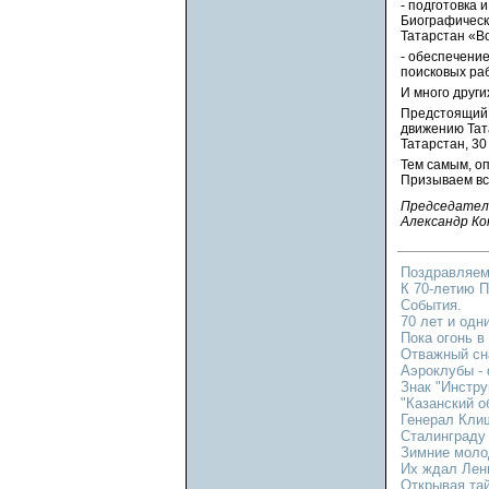
- подготовка 
Биографическ
Татарстан «В
- обеспечение
поисковых раб
И много други
Предстоящий 
движению Тат
Татарстан, 30
Тем самым, оп
Призываем все
Председател
Александр Ко
Поздравляем
К 70-летию 
События.
70 лет и одни
Пока огонь в
Отважный сн
Аэроклубы -
Знак "Инстру
"Казанский о
Генерал Кли
Сталинграду
Зимние моло
Их ждал Лен
Открывая та