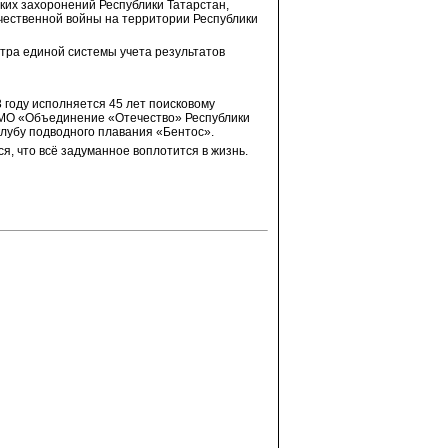
ских захоронений Республики Татарстан,
чественной войны на территории Республики
нтра единой системы учета результатов
году исполняется 45 лет поисковому
ОМО «Объединение «Отечество» Республики
клубу подводного плавания «Бентос».
я, что всё задуманное воплотится в жизнь.