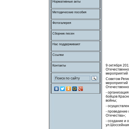
Нормативные акты
Методические пособия
Фотогалерея
Сборник песен
Нас поддерживают
Ссылки
9 октября 20
Контакты
Отечественно
мероприятий 
Советом Реги
мероприятий 
Отечественной
- организация
бойцов Красн
войны;
- осуществлен
- проведение
Отечества»;
- создание и
ул.Шоссейная,