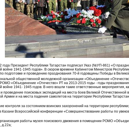
12 года Президент Республики Татарстан подписал Указ (№УП-861) «О празд
й войне 1941-1945 годов». В скором времени Кабинетом Министров Республи
по подготовке и проведению празднования 70-й годовщины Победы в Великой
ональной общественной молодежной организации «Объединение «Отечество»
РОМО «Объединение «Отечество» РТ на 2013-2015 годы - годы празднования
 войне 1941- 1945 годов. В него вошли такие ответственные мероприятия, ка
 и проведение поисковых экспедиций на места боев Великой Отечественной в
ой Армии и на места падения самолетов на территории Республики Татарстан
ие контроля за состоянием воинских захоронений на территории республики
 в Казани Всероссийской конференции «Совершенствование работы по увеко
 организация работы музея поискового движения в помещении РОМО «Объеди
 д.22а;