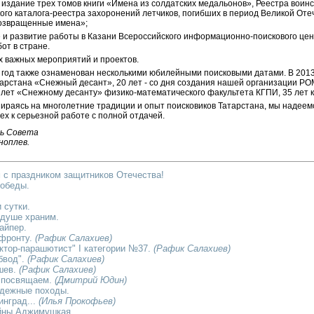
и издание трех томов книги «Имена из солдатских медальонов», Реестра воин
ого каталога-реестра захоронений летчиков, погибших в период Великой Оте
озвращенные имена»;
 и развитие работы в Казани Всероссийского инфор­ма­ционно-поискового це
от в стране.
х важных мероприятий и проектов.
год также ознаменован несколькими юбилейными поисковыми датами. В 2013 
арстана «Снежный десант», 20 лет - со дня создания нашей организации Р
 лет «Снежному десанту» физико-математического факультета КГПИ, 35 лет 
ираясь на многолетние традиции и опыт поисковиков Татарстана, мы надеемс
х к серьезной работе с полной отдачей.
ь Совета
ноплев.
 с праздником защитников Отечества!
Победы.
 сутки.
 душе храним.
айпер.
 фронту.
(Рафик Салахиев)
ктор-парашютист" I категории №37.
(Рафик Салахиев)
бвод".
(Рафик Салахиев)
шев.
(Рафик Салахиев)
 посвящаем.
(Дмитрий Юдин)
дежные походы.
инград...
(Илья Прокофьев)
йны Аджимушкая.