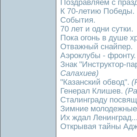
Поздравляем с праз
К 70-летию Победы.
События.
70 лет и одни сутки.
Пока огонь в душе х
Отважный снайпер.
Аэроклубы - фронту
Знак "Инструктор-па
Салахиев)
"Казанский обвод".
(
Генерал Клишев.
(Р
Сталинграду посвя
Зимние молодежные
Их ждал Ленинград..
Открывая тайны Ад