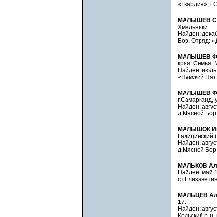
«Гвардия», г.
МАЛЫШЕВ Сер
Хмельники.
Найден: декаб
Бор. Отряд: «
МАЛЫШЕВ Фе
края. Семья:
Найден: июль 
«Невский Пята
МАЛЫШЕВ Фе
г.Самарканд, у
Найден: август
д.Мясной Бор.
МАЛЫШОК Ив
Галицинский (
Найден: август
д.Мясной Бор.
МАЛЬКОВ Але
Найден: май 1
ст.Елизаветин
МАЛЬЦЕВ Ал
17.
Найден: август
Кольский р-н,