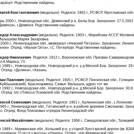
Сарапул. Родственники найдены.
гей Константинович
(медальон). Родился: 1902 г., РСФСР, Ярославская обл.
рь 2000 г., Новгородская обл., Демянский р-н, Белы Бор. Захоронен: 27.5.2001 
Демянск», г.Демянск. Родственники найдены.
дор Александрович
(медальон). Родился: 1903 г., Марийская АССР, Матвее
 Малышева Мария Захаровна.
2000 г., Ленинградская обл., мемориал «Невский Пятачок». Захоронен: Ленинг
чок». Отряд: «Малая Охта», г.С. Петербург. Родственники найдены.
дор Николаевич
. Родился: 1912 г., Воронежская обл. Призван Самаркандски
л.К.Маркса, 73.
 1989 г., Новгородская обл., Новгородский р-н, у д.Мясной Бор. Захоронен: 29.8
 Отряд: «Долина», г.Казань.
ан Павлович
(медальон). Родился: 1905 г., РСФСР, Пензенская обл., Голицинс
Куйбышевский). Красноармеец. Семья: Малышок, адрес тот же.
 1992 г., Новгородская обл., Новгородский р-н, д.Мясной Бор. Захоронен: 30.8.
 Отряд: п/о г.Плюсса Псковской обл. Родственники найдены.
ксей Семенович
(медальон). Родился: 1901 г., Калининская обл., с.Логиново
965 г., Ленинградская обл., Гатчинский р-н, в районе деревни Смольково. Захо
о. Отряд: Фонд Поисковых отрядов Ленинградской обл.
ексей Михайлович
(медальон). Родился: 1906 г., Свердловская обл., Талицк
 1989 г., Мурманская обл., Кольский р-н, у старой Луостарской дороги (кв. 8264
 кладбище 10 гв.сд у высоты «Шпиль». Отряд: ¬п/о Мурманской обл.