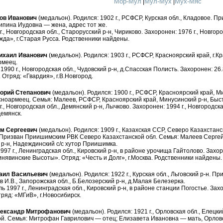
Мор-Мул
Мул-Мух
Мух-Мяс
|
|
в Иванович
(медальон). Родился: 1902 г., РСФСР, Курская обл., Кладовое. П
ипина Иудовна — жена, адрес тот же.
г., Новгородская обл., Старорусский р-н, Чириково. Захоронен: 1976 г., Новгор
да», г.Старая Русса. Родственники найдены.
хаил Иванович
(медальон). Родился: 1903 г., РСФСР, Красноярский край, г.К
рмеец.
990 г., Новгородская обл., Чудовский р-н, д.Спасская Полисть. Захоронен: 26.8
 Отряд: «Гвардия», г.В.Новгород.
орий Степанович
(медальон). Родился: 1900 г., РСФСР, Красноярский край, Ми
ноармеец. Семья: Малеев, РСФСР, Красноярский край, Минусинский р-н, Быст
г., Новгородская обл., Демянский р-н, Лычково. Захоронен: 1994 г., Новгородск
Демянск.
м Сергеевич
(медальон). Родился: 1909 г., Казахская ССР, Северо Казахстанс
 Призван Приишимским РВК Северо Казахстанской обл. Семья: Малеев Сергей 
р-н, Надеждинский с/с хутор Приишимка.
997 г., Ленинградская обл., Кировский р-н, в районе урочища Гайтолово. Захор
явинские Высоты». Отряд: «Честь и Долг», г.Москва. Родственники найдены.
аил Васильевич
(медальон). Родился: 1922 г., Курская обл., Льговский р-н. 
 И.В., Запорожская обл., Б.Белозерский р-н, д.Малая Белезерка.
ь 1997 г., Ленинградская обл., Кировский р-н, в районе станции Погостье. Зах
тряд: «МГиВ», г.Новосибирск.
ександр Митрофанович
(медальон). Родился: 1921 г., Орловская обл., Елецк
й. Семья: Митрофан Гаврилович — отец; Елизавета Ивановна — мать, Орловска