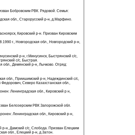
ризван Бобровским РВК. Рядовой. Семья:
одская обл., Старорусский р-н, д.Марфино.
расноярск, Кировский р-н. Призван Кировским
.1990 г., Новгородская обл., Новгородский р-н,
нусинский р-н, г.Минусинск, Быстрянский с/с,
рянский с/с, Быстрая.
ая обл., Демянский р-н, Лычково. Отряд:
кая обл., Приишимский р-н, Надеждинский с/с,
Федорович, Северо Казахстанская обл.,
онен: Ленинградская обл., Кировский р н,
Призван Белозерским РВК Запорожской обл.
оронен: Ленинградская обл., Кировский р-н,
ий р-н, Дамский с/с, Слобода. Призван Елецким
я обл., Елецкий р-н, д.Затон.