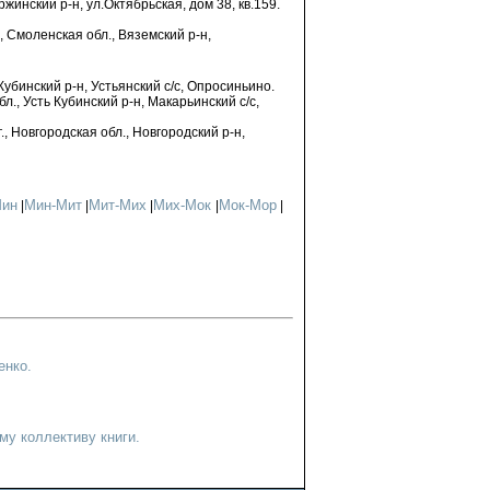
ржинский р-н, ул.Октябрьская, дом 38, кв.159.
., Смоленская обл., Вяземский р-н,
Кубинский р-н, Устьянский с/с, Опросиньино.
, Усть Кубинский р-н, Макарьинский с/с,
., Новгородская обл., Новгородский р-н,
Мин
Мин-Мит
Мит-Мих
Мих-Мок
Мок-Мор
|
|
|
|
|
енко.
у коллективу книги.