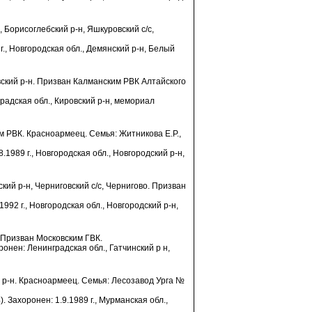
, Борисоглебский р-н, Яшкуровский с/с,
г., Новгородская обл., Демянский р-н, Белый
вский р-н. Призван Калманским РВК Алтайского
радская обл., Кировский р-н, мемориал
м РВК. Красноармеец. Семья: Житникова Е.Р.,
.1989 г., Новгородская обл., Новгородский р-н,
кий р-н, Черниговский с/с, Чернигово. Призван
1992 г., Новгородская обл., Новгородский р-н,
. Призван Московским ГВК.
ронен: Ленинградская обл., Гатчинский р н,
ий р-н. Красноармеец. Семья: Лесозавод Урга №
). Захоронен: 1.9.1989 г., Мурманская обл.,