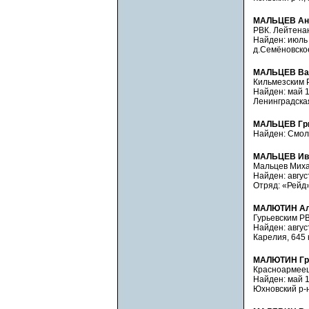
МАЛЬЦЕВ Анд
РВК. Лейтенан
Найден: июль 1
д.Семёновское
МАЛЬЦЕВ Ва
Кильмезским 
Найден: май 19
Ленинградская
МАЛЬЦЕВ Гри
Найден: Смоле
МАЛЬЦЕВ Ив
Мальцев Миха
Найден: август
Отряд: «Рейд»,
МАЛЮТИН Ал
Гурьевским РВ
Найден: авгус
Карелия, 645 
МАЛЮТИН Гри
Красноармеец
Найден: май 19
Юхновский р-н