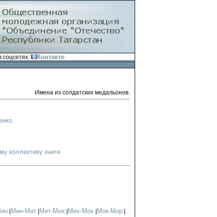
Контакте
 соцсетях:
Имена из солдатских медальонов.
енко.
у коллективу книги.
Мин
Мин-Мит
Мит-Мих
Мих-Мок
Мок-Мор
|
|
|
|
|