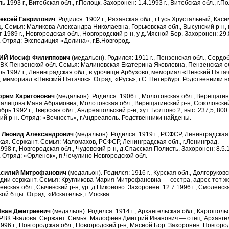
 1993 г., Витебская обл., г.Полоцк. Захоронен: 1.4.1993 г., Витебская обл., г.П
ксей Гаврилович
. Родился: 1902 г., Рязанская обл., г.Гусь Хрустальный, Ка
 Семья: Маликова Александра Николаевна, Горьковская обл., Высунский р-н, 
 1989 г., Новгородская обл., Новгородский р-н, у д.Мясной Бор. Захоронен: 29.8
 Отряд: Экспедиция «Долина», г.В.Новгород.
Й Иосиф Филиппович
(медальон). Родился: 1911 г., Пензенская обл., Сердо
К Пензенской обл. Семья: Малиновская Екатерина Яковлевна, Пензенская обл
ь 1997 г., Ленинградская обл., в урочище Арбузово, мемориал «Невский Пятач
, мемориал «Невский Пятачок». Отряд: «Русь», г.С. Петербург. Родственники 
рем Харитонович
(медальон). Родился: 1906 г., Молотовская обл., Верещаги
алицова Маня Абрамовна, Молотовская обл., Верещагинский р-н, Соколовский 
рь 1992 г., Тверская обл., Андреапольский р-н, хут. Болтово 2, выс. 237,5, 800 
й р-н. Отряд: «Вечность», г.Андреаполь. Родственники найдены.
Леонид Александрович
(медальон). Родился: 1919 г., РСФСР, Ленинградская 
ая. Сержант. Семья: Маломахов, РСФСР, Ленинградская обл., г.Ленинград.
98 г., Новгородская обл., Чудовский р-н, д.Спасская Полисть. Захоронен: 8.5.1
 Отряд: «Орленок», п.Чечулино Новгородской обл.
силий Митрофанович
(медальон). Родился: 1916 г., Курская обл., Долгоруко
рдии сержант. Семья: Кругликова Мария Митрофановна — сестра, адрес тот ж
нская обл., Сычевский р-н, ур. д.Никоново. Захоронен: 12.7.1996 г., Смоленска
ой б цы. Отряд: «Искатель», г.Москва.
ван Дмитриевич
(медальон). Родился: 1914 г., Архангельская обл., Каргополь
ВК Чкалова. Сержант. Семья: Малофеев Дмитрий Иванович — отец, Архангельс
996 г., Новгородская обл., Новгородский р-н, Мясной Бор. Захоронен: Новгород