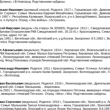
олина», г.В.Новгород. Родственники найдены.
хаил Иванович
(архивный список). Родился: 1917 г., Горьковская обл., Дивее
бл. Сержант. Семья: Малыгина Евдокия Михайловна, Горьковская обл., Дивеевс
т 1997 г., Республика Калмыкия, Яшкульский р-н, р н п.Зюнгар(Нюкюн). Захороне
н, п.Хулхута. Отряд: «Эхо войны», г.Астрахань.
ей Фирсович
(медаль «За отвагу» № 305865). Родился: 1912 г., Свердловска
Призван Егоршинским РВК Свердловской обл., 30.10.41 г. Красноармеец. Сем
естра, адрес тот же.
ь 1991 г., Витебская обл., Витебский р-н, у д.Косачи. Захоронен: 8.5.1992 г., В
тебск. Родственники найдены.
л Афанасьевич
(медальон). Родился: 1914 г., Кировская обл., Вожгальский р-н
ВК Кировской обл. Семья: Малых Екатерина Петровна, Кировская обл., Вожгаль
г., Ленинградская обл., мемориал «Невский Пятачок». Захоронен: Ленинградск
яд: Фонд Поисковых отрядов Ленинградской обл. Родственники найдены.
ександр Иванович
. Родился: 1911 г. Красноармеец. Семья: Устинья, Алтайск
г., Городищенский р-н, начало балки Кривой. Захоронен: Волгоградская обл., 
, г.Волгоград.
ан Васильевич
(медальон). Родился: 1918 г., Ленинградская обл., Дрегельски
ской обл. Семья: Малышева ... Кириловна.
ь 2001 г., Ленинградская обл., на огородах Невского Пятачка, мемориал «Нев
, мемориал «Невский Пятачок». Отряд: «Мга», г.Мга. Родственники найдены.
ан Сергеевич
(медальон). Родился: 1910 г., Горьковская обл., Уренский р-н,
 Семья: Малышева Таисья Александровна — жена, Горьковская обл., Уренский 
 Республика Карелия, Лоухский р-н, шоссе Лоухи–Кестеньга. Захоронен: 8.8.1997