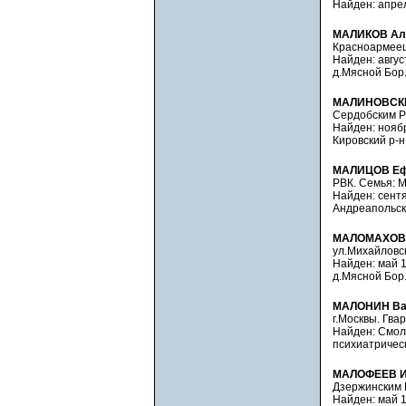
Найден: апрель
МАЛИКОВ Але
Красноармеец.
Найден: август
д.Мясной Бор.
МАЛИНОВСКИ
Сердобским РВ
Найден: ноябр
Кировский р-н
МАЛИЦОВ Еф
РВК. Семья: М
Найден: сентяб
Андреапольски
МАЛОМАХОВ 
ул.Михайловск
Найден: май 19
д.Мясной Бор.
МАЛОНИН Ва
г.Москвы. Гва
Найден: Смоле
психиатрическ
МАЛОФЕЕВ И
Дзержинским Р
Найден: май 1