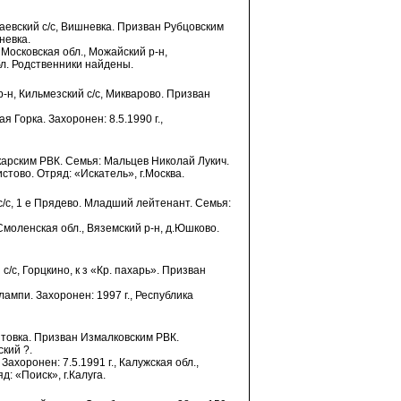
олаевский с/с, Вишневка. Призван Рубцовским
невка.
, Московская обл., Можайский р-н,
бл. Родственники найдены.
р-н, Кильмезский с/с, Микварово. Призван
я Горка. Захоронен: 8.5.1990 г.,
карским РВК. Семья: Мальцев Николай Лукич.
стово. Отряд: «Искатель», г.Москва.
 с/с, 1 е Прядево. Младший лейтенант. Семья:
, Смоленская обл., Вяземский р-н, д.Юшково.
с/с, Горцкино, к з «Кр. пахарь». Призван
лампи. Захоронен: 1997 г., Республика
китовка. Призван Измалковским РВК.
кий ?.
Захоронен: 7.5.1991 г., Калужская обл.,
: «Поиск», г.Калуга.