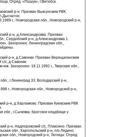
олоцк. Отряд: «Пошук», г.Витебск.
симовский р-н. Призван Выксунским РВК.
п.Дысчатое.
.1989 г., Новгородская обл., Новгородский р-н,
бский р-н, д.Александровка. Призван
., Сердобский р-н, д.Александровка 1.
ок». Захоронен: Ленинградская обл.,
найдены.
нский р-н, д.Савонки. Призван Верещагинским
с/с, д.Савонки.
м юж. Захоронен: 18.11.1992 г., Тверская обл.,
обл., г.Ленинград 33, Володарский р-н,
998 г., Новгородская обл., Новгородский р-н,
вский р-н, д.Харламово. Призван Киевским РВК
е.
я обл., г.Сычевка, братское кладбище у
ский р-н, Надпорожский с/с, Плаксино. Призван
кая обл., Каргопольский р-н, п/о Лядино.
ская обл., Новгородский р-н, Тютицы. Отряд: