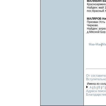
МАЛЯВИН Ви
Красноармеец.
Найден: май 19
пос.Красный Х
МАЛЯРОВ Ник
Призван Усть 
Чирково.
Найден: апрель
д.Мясной Бор.
Мав-Мак
Ма
|
От составите
Вступительно
Имена из сол
А
Б
В
Г
|
|
|
Адреса поиск
Благодарстве