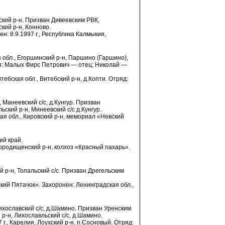
вский р-н. Призван Дивеевским РВК,
кий р-н, Конново.
н: 8.9.1997 г., Республика Калмыкия,
я обл., Егоршинский р-н, Паршино (Гаршино),
ья: Малых Фирс Петрович — отец; Николай —
итебская обл., Витебский р-н, д.Копти. Отряд:
, Манеевский с/с, д.Кунгур. Призван
ский р-н, Минеевский с/с д.Кунгур.
ая обл., Кировский р-н, мемориал «Невский
ий край.
Городищенский р-н, колхоз «Красный пахарь».
й р-н, Топальский с/с. Призван Дрегельским
ский Пятачок». Захоронен: Ленинградская обл.,
 Лихославский с/с, д.Шамино. Призван Уренским
р-н, Лихославльский с/с, д.Шамино.
 г., Карелия, Лоухский р-н, п.Сосновый. Отряд: