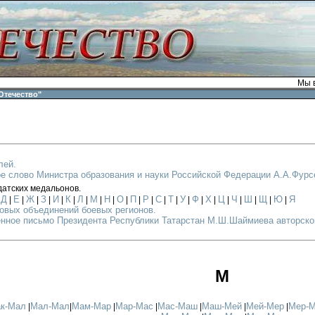
Мы в
Отечество"
лей.
е слово Министра образования и науки Российской Федерации А.А.Фурс
датских медальонов.
Д
Е
Ж
З
И
К
Л
М
Н
О
П
Р
С
Т
У
Ф
Х
Ц
Ч
Ш
Щ
Ю
Я
|
|
|
|
|
|
|
|
|
|
|
|
|
|
|
|
|
|
|
|
|
|
|
овых объединений боевых регионов.
нное письмо Президента Республики Татарстан М.Ш.Шаймиева авторском
М
к-Мал
Мал-Мал
Мам-Мар
Мар-Мас
Мас-Маш
Маш-Мей
Мей-Мер
Мер-
|
|
|
|
|
|
|