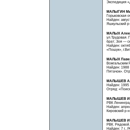
Экспедиция «Д
МАЛЫГИН Ми
Горьковская о
Найден: авгус
Яшкульский р-
МАЛЫХ Алекс
ул.Трудовая. 
брат; Зоя — с
Найден: октябр
«Пошук», г.Ви
МАЛЫХ Паве
Вожгальским Р
Найден: 1988 
Пятачок». Отр
МАЛЫШЕВ Ал
Найден: 1995 
Отряд: «Поиск»
МАЛЫШЕВ Ив
РВК Ленинград
Найден: апрел
Кировский р-н
МАЛЫШЕВ Ив
РВК. Рядовой.
Найден: 7 г.,