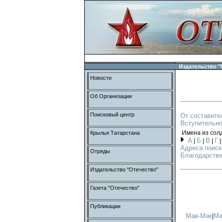
Издательство "
Новости
Об Организации
Поисковый центр
От составите
Вступительно
Имена из сол
Крылья Татарстана
А
Б
В
Г
|
|
|
Адреса поиск
Отряды
Благодарстве
Издательство "Отечество"
Газета "Отечество"
Публикации
Мав-Мак
Ма
|