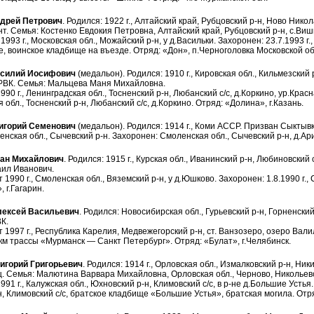
рей Петрович
. Родился: 1922 г., Алтайский край, Рубцовский р-н, Ново Ник
т. Семья: Костенко Евдокия Петровна, Алтайский край, Рубцовский р-н, с.Виш
993 г., Московская обл., Можайский р-н, у д.Васильки. Захоронен: 23.7.1993 г.
, воинское кладбище на въезде. Отряд: «Дон», п.Черноголовка Московской о
силий Иосифович
(медальон). Родился: 1910 г., Кировская обл., Кильмезский 
РВК. Семья: Мальцева Маня Михайловна.
90 г., Ленинградская обл., Тосненский р-н, Любанский с/с, д.Коркино, ур.Красна
 обл., Тосненский р-н, Любанский с/с, д.Коркино. Отряд: «Долина», г.Казань.
горий Семенович
(медальон). Родился: 1914 г., Коми АССР. Призван Сыктыв
нская обл., Сычевский р-н. Захоронен: Смоленская обл., Сычевский р-н, д.Ари
ан Михайлович
. Родился: 1915 г., Курская обл., Иванинский р-н, Любиновский
ил Иванович.
 1990 г., Смоленская обл., Вяземский р-н, у д.Юшково. Захоронен: 1.8.1990 г.
 г.Гагарин.
ексей Васильевич
. Родился: Новосибирская обл., Гурьевский р-н, Горненский 
К.
т 1997 г., Республика Карелия, Медвежегорский р-н, ст. Ванзозеро, озеро Вали
км трассы «Мурманск — Санкт Петербург». Отряд: «Булат», г.Челябинск.
горий Григорьевич
. Родился: 1914 г., Орловская обл., Измалковский р-н, Ни
. Семья: Малютина Варвара Михайловна, Орловская обл., Черново, Никольевс
91 г., Калужская обл., Юхновский р-н, Климовский с/с, в р-не д.Большие Устья. 
, Климовский с/с, братское кладбище «Большие Устья», братская могила. Отряд