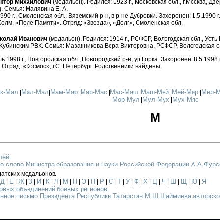
ктор Михайлович
(медальон). Родился: 1923 г., Московская обл., г.Москва, Дзе
 Семья: Малявина Е. А.
90 г., Смоленская обл., Вяземский р-н, в р-не Дубровки. Захоронен: 1.5.1990 г
олм, «Поле Памяти». Отряд: «Звезда», «Долг», Смоленская обл.
олай Иванович
(медальон). Родился: 1914 г., РСФСР, Вологодская обл., Усть 
Кубинским РВК. Семья: Мазанникова Вера Викторовна, РСФСР, Вологодская обл.
 1998 г., Новгородская обл., Новгородский р-н, ур.Горка. Захоронен: 8.5.1998 г
 Отряд: «Космос», г.С. Петербург. Родственники найдены.
к-Мал
Мал-Мал
Мам-Мар
Мар-Мас
Мас-Маш
Маш-Мей
Мей-Мер
Мер-
|
|
|
|
|
|
|
Мор-Мул
Мул-Мух
Мух-Мяс
|
|
М
лей.
е слово Министра образования и науки Российской Федерации А.А.Фурс
датских медальонов.
Д
Е
Ж
З
И
К
Л
М
Н
О
П
Р
С
Т
У
Ф
Х
Ц
Ч
Ш
Щ
Ю
Я
|
|
|
|
|
|
|
|
|
|
|
|
|
|
|
|
|
|
|
|
|
|
|
овых объединений боевых регионов.
нное письмо Президента Республики Татарстан М.Ш.Шаймиева авторском