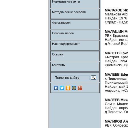
Нормативные акты
МАЛАХОВ Яко
Методические пособия
Малахова Агр
Найден: 1976 
Отряд: «Надеж
Фотогалерея
МАЛАШИН Ми
Сборник песен
РВК. Красноа
Найден: июнь 1
д.Мясной Бор.
Нас поддерживают
МАЛЕЕВ Григ
Ссылки
Быстрая. Крас
Найден: 1994 
Контакты
«Демянск», г.
МАЛЕЕВ Ефи
х.Приютинка.
Приишимский 
Найден: май 1
мемориал «Син
МАЛЕЕВ Мих
Семья: Малеев
Найден: апрел
д.Погостье. О
МАЛИКОВ Ал
РВК, Орловско