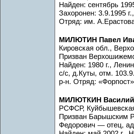
Найден: сентябрь 1995
Захоронен: 3.9.1995 г.
Отряд: им. А.Ерастова
МИЛЮТИН Павел Ив
Кировская обл., Верх
Призван Верхошижемс
Найден: 1980 г., Лени
с/с, д.Куты, отм. 103
р-н. Отряд: «Форпост»
МИЛЮТКИН Василий
РСФСР, Куйбышевская 
Призван Барышским Р
Федорович — отец, ад
Найден: май 2002 г., 