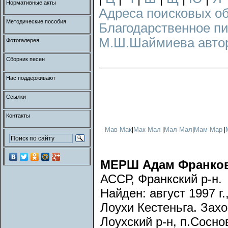
Нормативные акты
Адреса поисковых о
Методические пособия
Благодарственное п
М.Ш.Шаймиева авторс
Фотогалерея
Сборник песен
Нас поддерживают
Ссылки
Контакты
Мав-Мак
Мак-Мал
Мал-Мал
Мам-Мар
|
|
|
|
МЕРШ Адам Франко
АССР, Франкский р-н.
Найден: август 1997 г
Лоухи Кестеньга. Захо
Лоухский р-н, п.Сосно