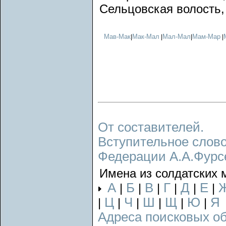
Сельцовская волость, 
Мав-Мак
Мак-Мал
Мал-Мал
Мам-Мар
|
|
|
|
От составителей.
Вступительное слово
Федерации А.А.Фурс
Имена из солдатских 
А
Б
В
Г
Д
Е
|
|
|
|
|
|
Ц
Ч
Ш
Щ
Ю
Я
|
|
|
|
|
|
Адреса поисковых о