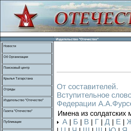
Издательство "Отечество"
Новости
Об Организации
Поисковый центр
Крылья Татарстана
От составителей.
Отряды
Вступительное слово
Издательство "Отечество"
Федерации А.А.Фурс
Газета "Отечество"
Имена из солдатских 
А
Б
В
Г
Д
Е
|
|
|
|
|
|
Публикации
Ц
Ч
Ш
Щ
Ю
Я
|
|
|
|
|
|