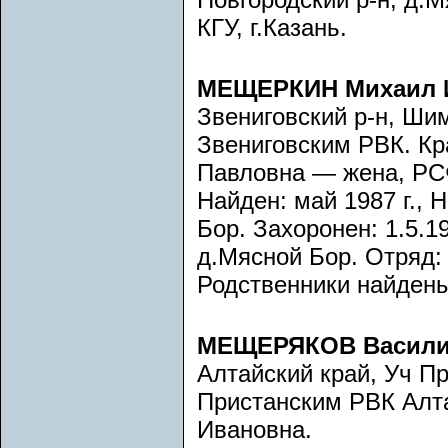
КГУ, г.Казань.
МЕЩЕРКИН Михаил 
Звениговский р-н, Ши
Звениговским РВК. К
Павловна — жена, РСФ
Найден: май 1987 г., 
Бор. Захоронен: 1.5.19
д.Мясной Бор. Отряд:
Родственники найдены
МЕЩЕРЯКОВ Васили
Алтайский край, Уч Пр
Пристанским РВК Алт
Ивановна.