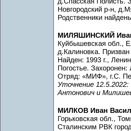
д.Спасская Полисть. З
Новгородский р-н, д.
Родственники найдены
МИЛЯШИНСКИЙ Иван
Куйбышевская обл., Ел
д.Калиновка. Призва
Найден: 1993 г., Лени
Погостье. Захоронен: 
Отряд: «МИФ», г.С. Пе
Уточнение 12.5.2022:
Антонович и Милишев
МИЛКОВ Иван Васил
Горьковская обл., То
Сталинским РВК город