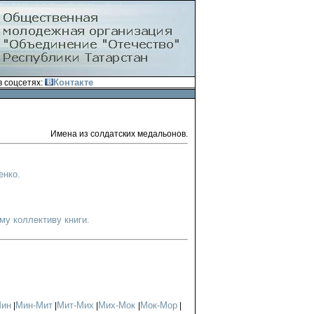
Контакте
 соцсетях:
Имена из солдатских медальонов.
енко.
у коллективу книги.
Мин
Мин-Мит
Мит-Мих
Мих-Мок
Мок-Мор
|
|
|
|
|