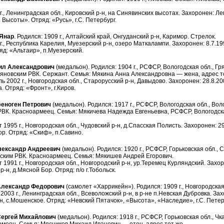
г., Ленинградская обл., Кировский р-н, на Синявинских высотах. Захоронен: Л
Высоты». Отряд: «Русь», г.С. Петербург.
Янар
. Родился: 1909 г., Алтайский край, Онгуданский р-н, Каримор. Стрелок.
г., Республика Карелия, Муезерский р-н, озеро Маткалампи. Захоронен: 8.7.199
яд: «Альтаир», п.Муезерский.
л Александрович
(медальон). Родился: 1904 г., РСФСР, Вологодская обл., Гр
яновским РВК. Сержант. Семья: Мякина Анна Александровна — жена, адрес т
ь 2002 г., Новгородская обл., Старорусский р-н, Давыдово. Захоронен: 28.8.200
. Отряд: «Фронт», г.Киров.
ноген Петрович
(медальон). Родился: 1917 г., РСФСР, Вологодская обл., Во
ВК. Красноармеец. Семья: Мякичева Надежда Евгеньевна, РСФСР, Вологодская 
 1995 г., Новгородская обл., Чудовский р-н, д.Спасская Полисть. Захоронен: 29
ор. Отряд: «Скиф», п.Савино.
ександр Андреевич
(медальон). Родился: 1920 г., РСФСР, Горьковская обл., 
ским РВК. Красноармеец. Семья: Мякишев Андрей Егорович.
 1991 г., Новгородская обл., Новгородский р-н, ур.Теремец Курляндский. Захоро
-н, д.Мясной Бор. Отряд: п/о г.Тобольск.
лександр Федорович
(самолет «Харрикейн»). Родился: 1909 г., Новгородская
003 г., Ленинградская обл., Всеволожский р-н, в р-не п.Невская Дубровка. Захо
, с.Мошенское. Отряд: «Невский Пятачок», «Высота», «Наследие», г.С. Петер
ергей Михайлович
(медальон). Родился: 1918 г., РСФСР, Горьковская обл., Ч