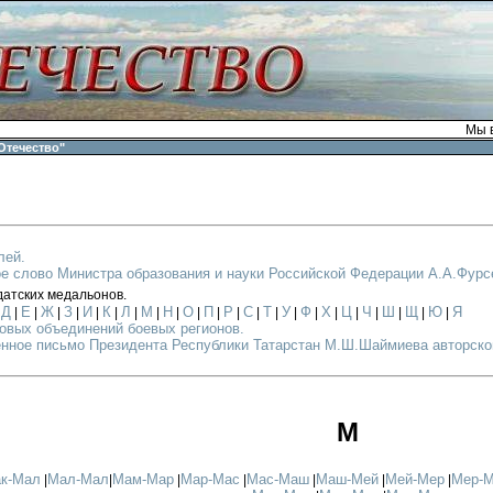
Мы в
Отечество"
лей.
е слово Министра образования и науки Российской Федерации А.А.Фурс
датских медальонов.
Д
Е
Ж
З
И
К
Л
М
Н
О
П
Р
С
Т
У
Ф
Х
Ц
Ч
Ш
Щ
Ю
Я
|
|
|
|
|
|
|
|
|
|
|
|
|
|
|
|
|
|
|
|
|
|
|
овых объединений боевых регионов.
нное письмо Президента Республики Татарстан М.Ш.Шаймиева авторском
М
к-Мал
Мал-Мал
Мам-Мар
Мар-Мас
Мас-Маш
Маш-Мей
Мей-Мер
Мер-
|
|
|
|
|
|
|