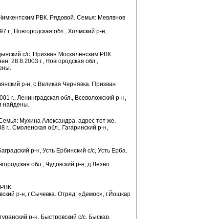
н Чимкентским РВК. Рядовой. Семья: Мевлвнов
7 г., Новгородская обл., Холмский р-н,
ицынский с/с. Призван Москаленским РВК.
н: 28.8.2003 г., Новгородская обл.,
ены.
лянский р-н, с.Великая Чернявка. Призван
001 г., Ленинградская обл., Всеволожский р-н,
и найдены.
 Семья: Мухина Александра, адрес тот же.
8 г., Смоленская обл., Гагаринский р-н,
аградский р-н, Усть Ербинский с/с, Усть Ерба.
вгородская обл., Чудовский р-н, д.Лезно.
 РВК.
вский р-н, г.Сычевка. Отряд: «Демос», г.Йошкар
уранский р-н, Быстровский с/с, Быскар.