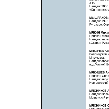
д.10.
Найден: 2000 
«Синявинские 
МЫШЛАКОВ 
Найден: 1993 
Ругозеро. Отр
МЯКИН Михаи
Призван Мико
Найден: апрел
г.Старая Русса
МЯКИЧЕВ Афе
Вологодским Р
Мякичевка.
Найден: август
н, д.Мясной Б
МЯКИШЕВ Ал
Призван Спас
Найден: август
Новгородский р
МЯСНИКОВ А
Найден: июль 2
Мошенский р-н
МЯСНИКОВ С