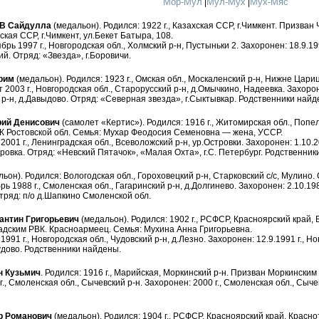
Мор-Мул
Мул-Мух
Мух-Мяс
|
|
В Сайдулла
(медальон). Родился: 1922 г., Казахская ССР, г.Чимкент. Призва
ская ССР, г.Чимкент, ул.Бекет Батыра, 108.
рь 1997 г., Новгородская обл., Холмский р-н, Пустыньки 2. Захоронен: 18.9.199
й. Отряд: «Звезда», г.Боровичи.
рим
(медальон). Родился: 1923 г., Омская обл., Москаленский р-н, Нижне Цар
 2003 г., Новгородская обл., Старорусский р-н, д.Омычкино, Надеевка. Захороне
р-н, д.Давыдово. Отряд: «Северная звезда», г.Сыктывкар. Родственники найд
ий Денисович
(самолет «Кертис»). Родился: 1916 г., Житомирская обл., Попе
К Ростовской обл. Семья: Мухар Феодосия Семеновна — жена, УССР.
2001 г., Ленинградская обл., Всеволожский р-н, ур.Островки. Захоронен: 1.10.2
ровка. Отряд: «Невский Пятачок», «Малая Охта», г.С. Петербург. Родственник
ьон). Родился: Вологодская обл., Гороховецкий р-н, Старковский с/с, Мулино.
ь 1988 г., Смоленская обл., Гагаринский р-н, д.Долгинево. Захоронен: 2.10.198
тряд: п/о д.Шапкино Смоленской обл.
антин Григорьевич
(медальон). Родился: 1902 г., РСФСР, Красноярский край, Б
адским РВК. Красноармеец. Семья: Мухина Анна Григорьевна.
991 г., Новгородская обл., Чудовский р-н, д.Лезно. Захоронен: 12.9.1991 г., Но
Чудово. Родственники найдены.
 Кузьмич
. Родился: 1916 г., Марийская, Моркинский р-н. Призван Моркинским
г., Смоленская обл., Сычевский р-н. Захоронен: 2000 г., Смоленская обл., Сыче
 Романович
(медальон). Родился: 1904 г., РСФСР, Красноярский край, Краснот