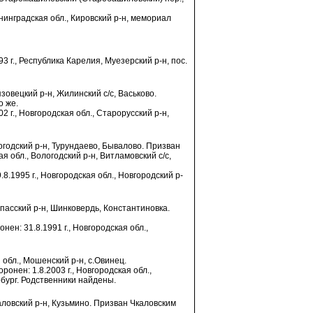
енинградская обл., Кировский р-н, мемориал
3 г., Республика Карелия, Муезерский р-н, пос.
язовецкий р-н, Жилинский с/с, Васьково.
о же.
2 г., Новгородская обл., Старорусский р-н,
логодский р-н, Турундаево, Бывалово. Призван
обл., Вологодский р-н, Витламовский с/с,
.8.1995 г., Новгородская обл., Новгородский р-
Спасский р-н, Шинковердь, Константиновка.
нен: 31.8.1991 г., Новгородская обл.,
 обл., Мошенский р-н, с.Овинец.
ронен: 1.8.2003 г., Новгородская обл.,
бург. Родственники найдены.
каловский р-н, Кузьмино. Призван Чкаловским