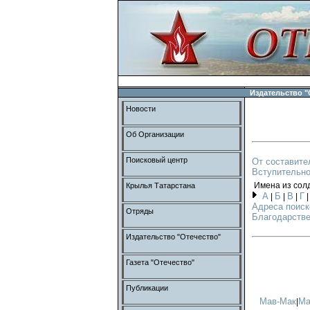
Издательство "
Новости
Об Организации
Поисковый центр
От составите
Вступительно
Имена из сол
Крылья Татарстана
А
Б
В
Г
|
|
|
Адреса поиск
Отряды
Благодарстве
Издательство "Отечество"
Газета "Отечество"
Публикации
Мав-Мак
Ма
|