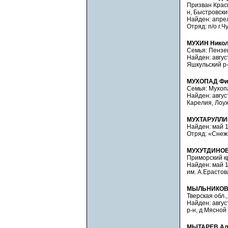
Призван Крас
н, Быстровский
Найден: апрель
Отряд: п/о г.Ч
МУХИН Никол
Семья: Пензен
Найден: авгус
Яшкульский р-
МУХОПАД Фил.
Семья: Мухопа
Найден: август
Карелия, Лоух
МУХТАРУЛЛИ
Найден: май 19
Отряд: «Снежн
МУХУТДИНОВ 
Приморский кра
Найден: май 19
им. А.Ерастов
МЫЛЬНИКОВ 
Тверская обл.,
Найден: август
р-н, д.Мясной
МЫТАРЕВ Але