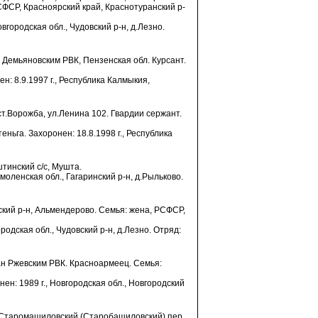
ФСР, Красноярский край, Краснотуранский р-
овгородская обл., Чудовский р-н, д.Лезно.
н Демьяновским РВК, Пензенская обл. Курсант.
н: 8.9.1997 г., Республика Калмыкия,
 ст.Ворожба, ул.Ленина 102. Гвардии сержант.
теньга. Захоронен: 18.8.1998 г., Республика
тинский с/с, Мушта.
Смоленская обл., Гагаринский р-н, д.Рыльково.
вский р-н, Альмендерово. Семья: жена, РСФСР,
ородская обл., Чудовский р-н, д.Лезно. Отряд:
зван Ржевским РВК. Красноармеец. Семья:
нен: 1989 г., Новгородская обл., Новгородский
а, Старомашиловский (Старобашиловский) пер.,