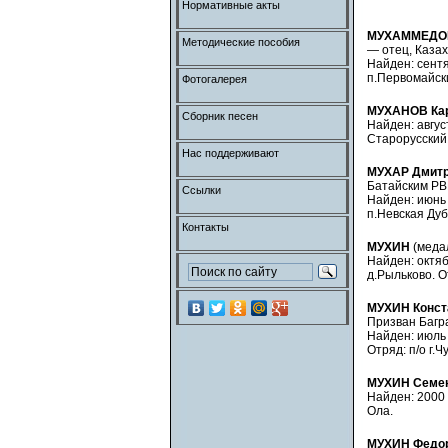
Нормативные акты
МУХАММЕДО
Методические пособия
— отец, Казах
Найден: сентяб
п.Первомайски
Фотогалерея
МУХАНОВ Ка
Сборник песен
Найден: август
Старорусский 
Нас поддерживают
МУХАР Дмитр
Батайским РВ
Ссылки
Найден: июнь 
п.Невская Дуб
Контакты
МУХИН
(медал
Найден: октябр
д.Рыльково. О
МУХИН Конст
Призван Багр
Найден: июль 1
Отряд: п/о г.
МУХИН Семен
Найден: 2000 
Ола.
МУХИН Федор