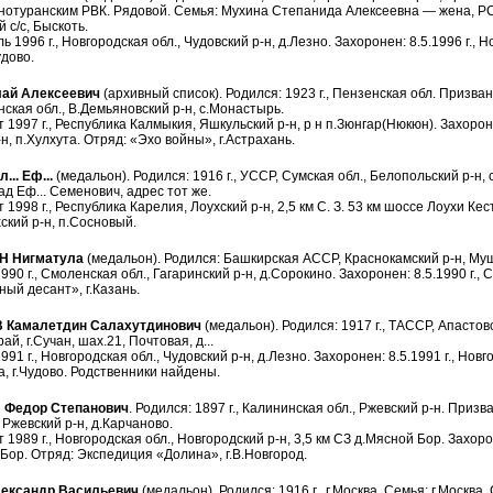
нотуранским РВК. Рядовой. Семья: Мухина Степанида Алексеевна — жена, РС
 с/с, Быскоть.
 1996 г., Новгородская обл., Чудовский р-н, д.Лезно. Захоронен: 8.5.1996 г., Н
удово.
ай Алексеевич
(архивный список). Родился: 1923 г., Пензенская обл. Призва
ская обл., В.Демьяновский р-н, с.Монастырь.
т 1997 г., Республика Калмыкия, Яшкульский р-н, р н п.Зюнгар(Нюкюн). Захороне
н, п.Хулхута. Отряд: «Эхо войны», г.Астрахань.
.. Еф...
(медальон). Родился: 1916 г., УССР, Сумская обл., Белопольский р-н,
д Еф... Семенович, адрес тот же.
 1998 г., Республика Карелия, Лоухский р-н, 2,5 км С. З. 53 км шоссе Лоухи Кес
ский р-н, п.Сосновый.
Н Нигматула
(медальон). Родился: Башкирская АССР, Краснокамский р-н, Муш
90 г., Смоленская обл., Гагаринский р-н, д.Сорокино. Захоронен: 8.5.1990 г., 
ый десант», г.Казань.
Камалетдин Салахутдинович
(медальон). Родился: 1917 г., ТАССР, Апасто
й, г.Сучан, шах.21, Почтовая, д...
91 г., Новгородская обл., Чудовский р-н, д.Лезно. Захоронен: 8.5.1991 г., Новг
а, г.Чудово. Родственники найдены.
Федор Степанович
. Родился: 1897 г., Калининская обл., Ржевский р-н. При
 Ржевский р-н, д.Карчаново.
 1989 г., Новгородская обл., Новгородский р-н, 3,5 км СЗ д.Мясной Бор. Захоро
 Бор. Отряд: Экспедиция «Долина», г.В.Новгород.
ксандр Васильевич
(медальон). Родился: 1916 г., г.Москва. Семья: г.Москв