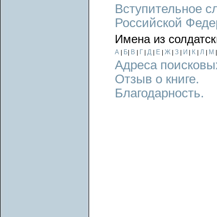
Вступительное с
Российской Феде
Имена из солдатск
А
Б
В
Г
Д
Е
Ж
З
И
К
Л
М
|
|
|
|
|
|
|
|
|
|
|
Адреса поисковы
Отзыв о книге.
Благодарность.