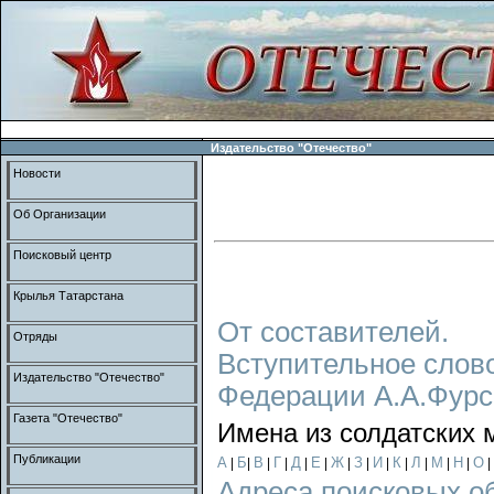
Издательство "Отечество"
Новости
Об Организации
Поисковый центр
Крылья Татарстана
От составителей.
Отряды
Вступительное слов
Издательство "Отечество"
Федерации А.А.Фурс
Газета "Отечество"
Имена из солдатских 
Публикации
А
Б
В
Г
Д
Е
Ж
З
И
К
Л
М
Н
О
|
|
|
|
|
|
|
|
|
|
|
|
|
|
Адреса поисковых о