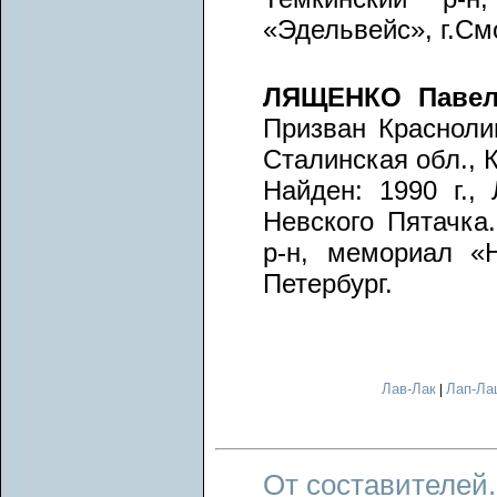
«Эдельвейс», г.См
ЛЯЩЕНКО Паве
Призван Красноли
Сталинская обл., 
Найден: 1990 г., 
Невского Пятачка.
р-н, мемориал «Н
Петербург.
Лав-Лак
Лап-Ла
|
От составителей.