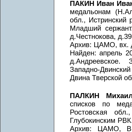
ПАКИН Иван Ив
медальонам (Н.Ал
обл., Истринский 
Младший сержант.
д.Честнокова, д.39
Архив: ЦАМО, вх. д
Найден: апрель 20
д.Андреевское. 
Западно-Двинский
Двина Тверской об
ПАЛКИН Михаил
списков по меда
Ростовская обл.
Глубокинским РВК. 
Архив: ЦАМО, ВМ