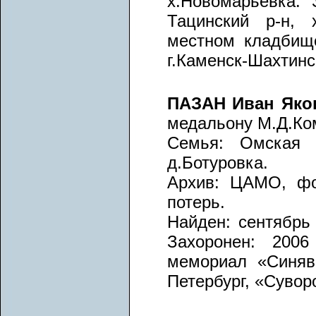
х.Новомарьевка. 
Тацинский р-н, 
местном кладбище
г.Каменск-Шахтинс
ПАЗАН Иван Яко
медальону М.Д.Ком
Семья: Омская о
д.Ботуровка.
Архив: ЦАМО, фо
потерь.
Найден: сентябрь 
Захоронен: 2006
мемориал «Синяви
Петербург, «Сувор