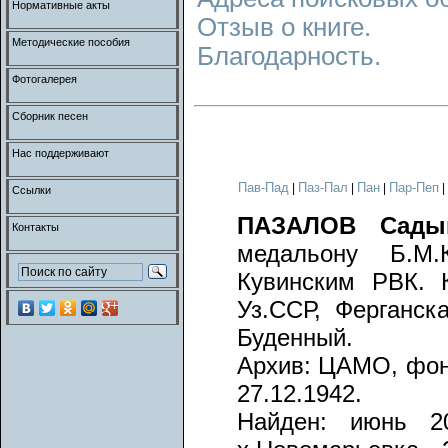
Нормативные акты
Отзыв о книге.
Методические пособия
Благодарность.
Фотогалерея
Сборник песен
Нас поддерживают
Пав-Пад
Паз-Пал
Пан
Пар-Пеп
|
|
|
|
Ссылки
ПАЗАЛОВ Сады
Контакты
медальону Б.М.
Кувинским РВК. 
Уз.ССР, Ферганска
Буденный.
Архив: ЦАМО, фонд 
27.12.1942.
Найден: июнь 20