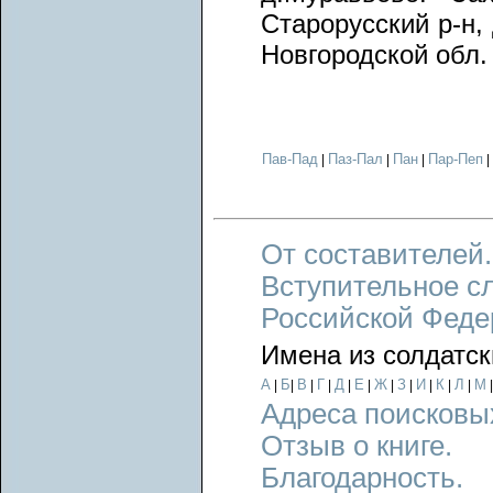
Старорусский р-н,
Новгородской обл.
Пав-Пад
Паз-Пал
Пан
Пар-Пеп
|
|
|
|
От составителей.
Вступительное с
Российской Феде
Имена из солдатск
А
Б
В
Г
Д
Е
Ж
З
И
К
Л
М
|
|
|
|
|
|
|
|
|
|
|
Адреса поисковы
Отзыв о книге.
Благодарность.