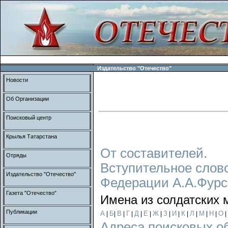
Издательство "Отечество"
Новости
Об Организации
Поисковый центр
Крылья Татарстана
От составителей.
Отряды
Вступительное слов
Издательство "Отечество"
Федерации А.А.Фурс
Газета "Отечество"
Имена из солдатских 
Публикации
А
Б
В
Г
Д
Е
Ж
З
И
К
Л
М
Н
О
|
|
|
|
|
|
|
|
|
|
|
|
|
|
Адреса поисковых о