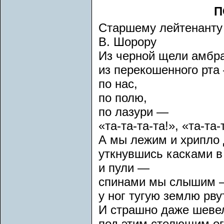
П
Старшему лейтенанту
В. Шорору
Из черной щели амбр
из перекошенного рта
по нас,
по полю,
по лазури —
«та-та-та-та!», «та-та-т
А мы лежим и хрипло
уткнувшись касками в 
и пули —
спинами мы слышим
у ног тугую землю рвут
И страшно даже шеве
под этим стелющим ог