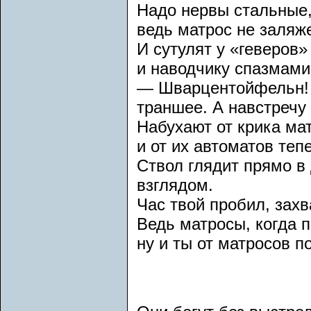
Надо нервы стальные,
ведь матрос не заляже
И сутулят у «геверов
и наводчику спазмами
— Шварцентойфельн! 
траншее. А навстречу
Набухают от крика ма
и от их автоматов теп
Ствол глядит прямо 
взглядом.
Час твой пробил, захв
Ведь матросы, когда 
ну и ты от матросов п