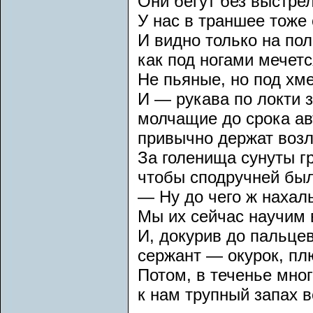
Они бегут без выстрел
У нас в траншее тоже 
И видно только на пол
как под ногами мечетс
Не пьяные, но под хме
И — рукава по локти з
молчащие до срока а
привычно держат возл
За голенища сунуты г
чтобы сподручней был
— Ну до чего ж нахаль
Мы их сейчас научим 
И, докурив до пальцев
сержант — окурок, плю
Потом, в теченье мног
к нам трупный запах в