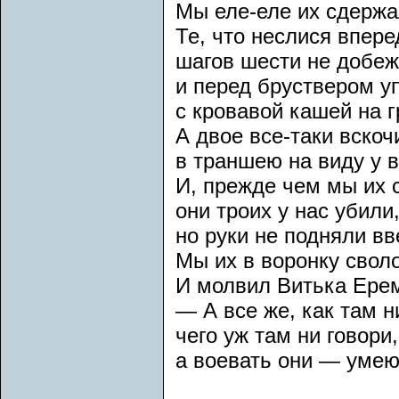
Мы еле-еле их сдержал
Те, что неслися впере
шагов шести не добе
и перед бруствером у
с кровавой кашей на г
А двое все-таки вскоч
в траншею на виду у в
И, прежде чем мы их 
они троих у нас убили
но руки не подняли вв
Мы их в воронку свол
И молвил Витька Ере
— А все же, как там н
чего уж там ни говори,
а воевать они — умеют