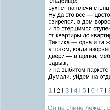
кладбище:
рухнет на плечи стена
Ну да это всё — цвето
свирепея, в дом ворв
и по стершимся ступе
от квартиры до кварт
Тактика — одна и та ж
а потом, когда взорве
двери — в щепки, меб
вдрызг,
и на выбитом паркете
Думали, уйдем на отды
1
3
4
5
6
7
I 2 I
I
I
I
I
I
Он на спине лежал, 