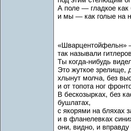
А поле — гладкое как
и мы — как голые на 
«Шварцентойфельн» —
так называли гитлеро
Ты когда-нибудь видел
Это жуткое зрелище, 
хлынут молча, без вы
и от топота ног фронт
В бескозырках, без ка
бушлатах,
с якорями на бляхах 
и в фланелевках сини
они, видно, и вправду