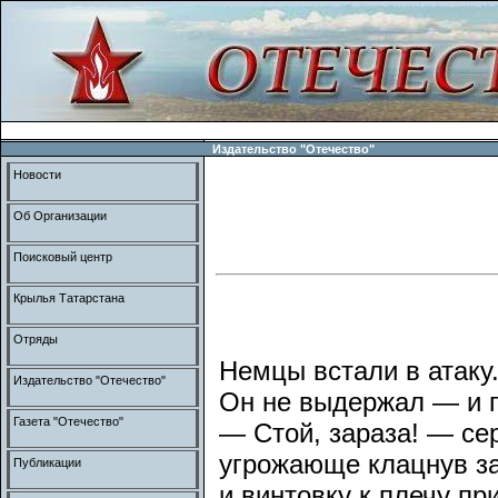
Издательство "Отечество"
Новости
Об Организации
Поисковый центр
Крылья Татарстана
Отряды
Немцы встали в атаку.
Издательство "Отечество"
Он не выдержал — и 
Газета "Отечество"
— Стой, зараза! — се
угрожающе клацнув з
Публикации
и винтовку к плечу пр