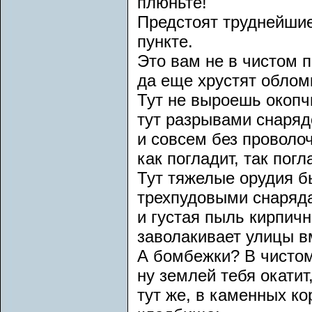
плюньте!
Предстоят труднейшие
пункте.
Это вам не в чистом п
да еще хрустят облом
Тут не выроешь окопч
тут разрывами снаряд
и совсем без проволо
как погладит, так пог
Тут тяжелые орудия б
трехпудовыми снаряда
и густая пыль кирпич
заволакивает улицы в
А бомбежки? В чистом 
ну землей тебя окатит
тут же, в каменных ко