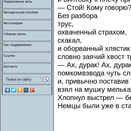
Нормативные акты
— Стой! Кому говорю
Методические пособия
Без разбора
трус,
Фотогалерея
охваченный страхом,
Сборник песен
скакал,
Нас поддерживают
и оборванный хлясти
словно заячий хвост т
Ссылки
— Ах, дурак! Ах, дура
Контакты
помкомвзвода чуть с
и, привычно поставив
взял на мушку мельк
Хлопнул выстрел — б
Немцы были уже в ста