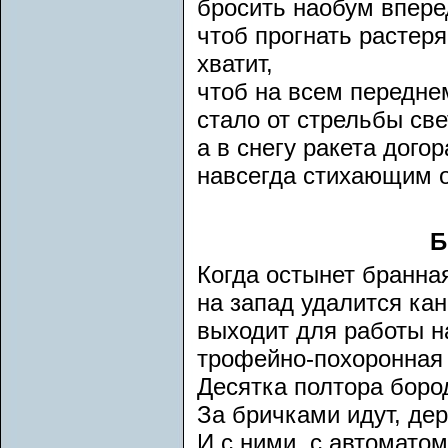
бросить наобум вперед
чтоб прогнать растеря
хватит,
чтоб на всем передне
стало от стрельбы св
а в снегу ракета догор
навсегда стихающим 
Б
Когда остынет бранна
на запад удалится ка
выходит для работы н
трофейно-похоронная
Десятка полтора боро
За бричками идут, дер
И с ними, с автоматом