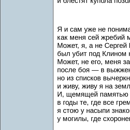
и блестят купола позо
Я и сам уже не пони
как меня сей жребий 
Может, я, а не Сергей
был убит под Клином 
Может, не его, меня з
после боя — в выжже
но из списков вычерк
и живу, живу я на земл
И, щемящей памятью
в годы те, где все гре
я стою у насыпи знак
у могилы, где схоронен