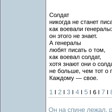
Солдат
никогда не станет писа
как воевали генералы
он этого не знает.
А генералы
любят писать о том,
как воевал солдат,
хотя знают они о солд
не больше, чем тот о 
Каждому — свое.
1
2
3
4
5
7
I
I
I
I
I 6 I
I
Он на спине лежал, 