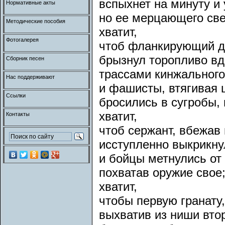
вспыхнет на минуту и
Нормативные акты
но ее мерцающего све
Методические пособия
хватит,
Фотогалерея
чтоб фланкирующий д
брызнул торопливо в
Сборник песен
трассами кинжального
Нас поддерживают
и фашисты, втягивая 
Ссылки
бросились в сугробы, 
хватит,
Контакты
чтоб сержант, вбежав 
исступленно выкрикну
и бойцы метнулись от
похватав оружие свое
хватит,
чтобы первую гранату,
выхватив из ниши вто