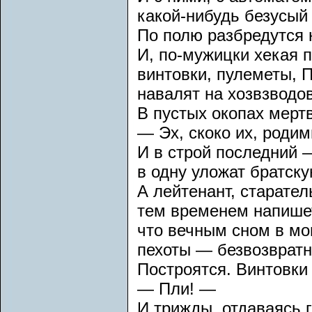
какой-нибудь безусый
По полю разбредутся 
И, по-мужицки хекая 
винтовки, пулеметы,
навалят на хозвзводо
В пустых окопах мерт
— Эх, скоко их, родим
И в строй последний 
в одну уложат братску
А лейтенант, старател
тем временем напише
что вечным сном в мо
пехоты — безвозвратн
Построятся. Винтовки 
— Пли! —
И трижды, отдаваясь 