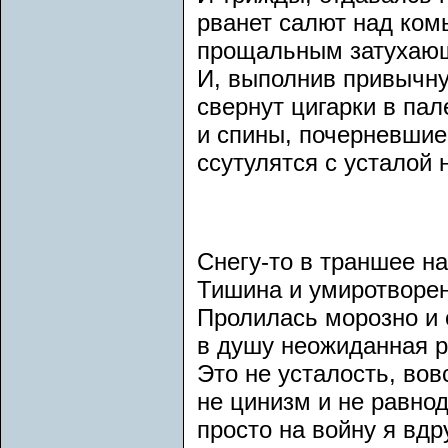
рванет салют над ком
прощальным затухаю
И, выполнив привычну
свернут цигарки в па
и спины, почерневшие 
ссутулятся с усталой 
Снегу-то в траншее н
Тишина и умиротворен
Пролилась морозно и 
в душу неожиданная р
Это не усталость, вов
не цинизм и не равно
просто на войну я вдр