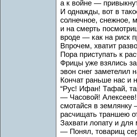
а к войне — привыкну
И однажды, вот в так
солнечное, снежное, 
и на смерть посмотри
вроде — как на риск 
Впрочем, хватит разво
Пора приступать к ра
Фрицы уже взялись за
эвон снег заметелил 
Кончат раньше нас и н
“Рус! Ифан! Тафай, та
— Часовой! Алексеев!
смотайся в землянку 
расчищать траншею от
Захвати лопату и для 
— Понял, товарищ сер