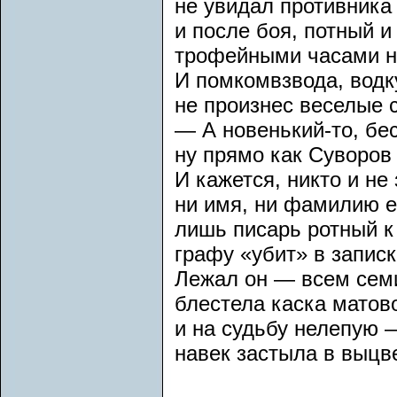
не увидал противника
и после боя, потный и
трофейными часами н
И помкомвзвода, водк
не произнес веселые 
— А новенький-то, бес
ну прямо как Суворов 
И кажется, никто и не
ни имя, ни фамилию е
лишь писарь ротный к
графу «убит» в записк
Лежал он — всем сем
блестела каска матово
и на судьбу нелепую 
навек застыла в выцв