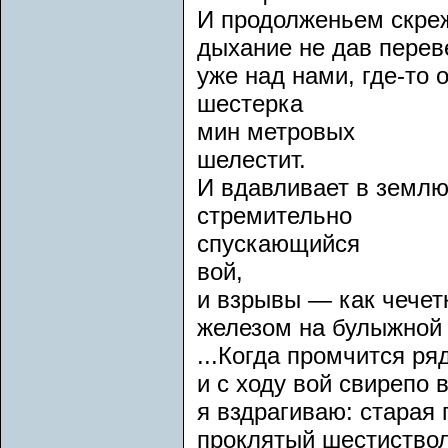
И продолженьем скреж
дыхание не дав перев
уже над нами, где-то 
шестерка
мин метровых
шелестит.
И вдавливает в землю
стремительно
спускающийся
вой,
и взрывы — как чечет
железом на булыжной
...Когда промчится ря
и с ходу вой свирепо в
я вздрагиваю: старая
проклятый шестиствол