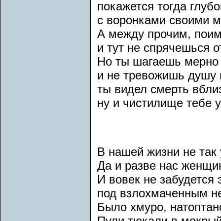
покажется тогда глуб
с воронками своими м
А между прочим, поим
и тут не спрячешься 
Но ты шагаешь мерно 
и не тревожишь душу 
ты видел смерть вбли
ну и чистилище тебе 
В нашей жизни не так 
Да и разве нас женщи
И вовек не забудется 
под взлохмаченным н
Было хмуро, натоптано
Пули тюкали в мокрый