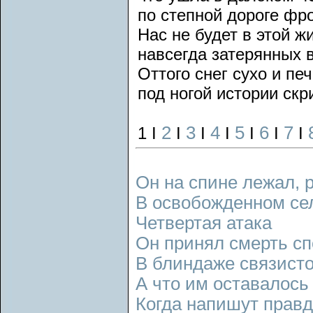
по степной дороге фр
Нас не будет в этой ж
навсегда затерянных в
Оттого снег сухо и пе
под ногой истории скр
2
3
4
5
6
7
1 I
I
I
I
I
I
I
Он на спине лежал, 
В освобожденном се
Четвертая атака
Он принял смерть сп
В блиндаже связисто
А что им оставалось
Когда напишут правди