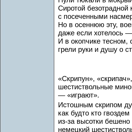
Сиротой безотрадной 
с посеченными насмер
Но в осеннюю эту, вое
даже если хотелось —
И в окопчике тесном, 
грели руки и душу о с
«Скрипун», «скрипач»
шестиствольные мином
— «играют».
Истошным скрипом д
как будто кто гвоздем
из-за высотки бешено 
немецкий шестиствол