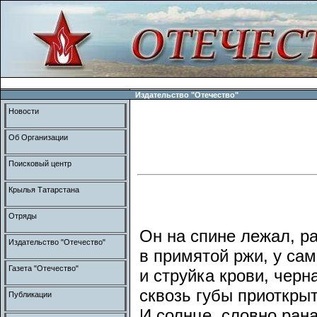
Издательство "Отечество"
Новости
Об Организации
Поисковый центр
Крылья Татарстана
Отряды
Он на спине лежал, ра
Издательство "Отечество"
в примятой ржи, у сам
Газета "Отечество"
и струйка крови, черна
сквозь губы приоткры
Публикации
И солнце, словно рана