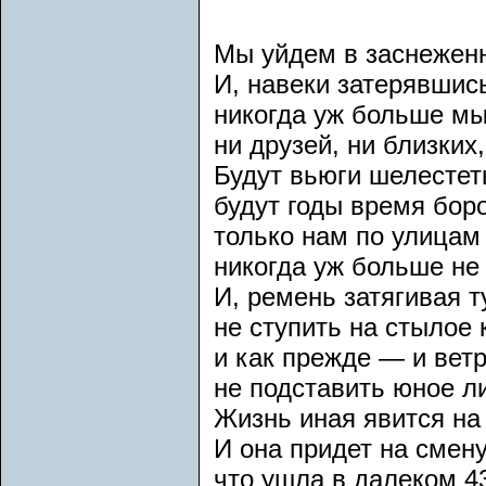
Мы уйдем в заснеженн
И, навеки затерявшись
никогда уж больше мы
ни друзей, ни близких,
Будут вьюги шелестет
будут годы время бор
только нам по улица
никогда уж больше не 
И, ремень затягивая т
не ступить на стылое
и как прежде — и вет
не подставить юное л
Жизнь иная явится на 
И она придет на смену
что ушла в далеком 4