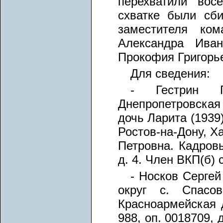
перехватили вос
схватке были сб
заместителя ком
Александра Иван
Прокофия Григорье
Для сведения:
- Гестрин П
Днепропетровская 
дочь Ларита (1939)
Ростов-на-Дону, Х
Петровна. Кадровы
д. 4. Член ВКП(б) 
- Носков Сергей
округ с. Спасов
Красноармейская д
988, оп. 0018709,