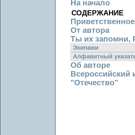
На начало
СОДЕРЖАНИЕ
Приветственное
От автора
Ты их запомни, 
Экипажи
Алфавитный указат
Об авторе
Всероссийский 
"Отечество"