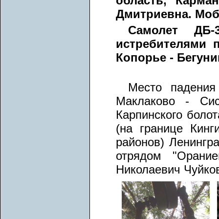
область, Карман
Дмитриевна. Моб
Самолет ДБ-
истребителями п
Копорье - Бегун
Место падения
Маклаково - Сис
Карпинского болот
(на границе Кинг
районов) Ленингр
отрядом "Орание
Николаевич Чуйков