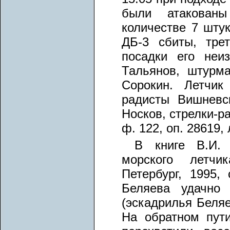
были атакованы
количестве 7 штук
ДБ-3 сбиты, тре
посадки его неи
Тальянов, штурма
Сорокин. Летчик
радисты Вишневс
Носков, стрелки-р
ф. 122, оп. 28619, 
В книге В.И. 
морского летчик
Петербург, 1995, 
Беляева удачно 
(эскадрилья Беляе
На обратном пут