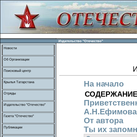
Издательство "Отечество"
Новости
Об Организации
И
Поисковый центр
На начало
Крылья Татарстана
СОДЕРЖАНИ
Отряды
Приветствен
Издательство "Отечество"
А.Н.Ефимова
Газета "Отечество"
От автора
Ты их запомн
Публикации