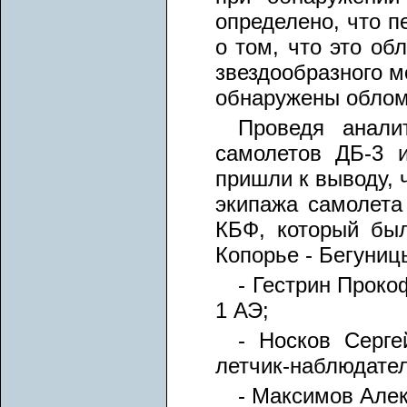
определено, что 
о том, что это об
звездообразного м
обнаружены облом
Проведя анали
самолетов ДБ-3 
пришли к выводу, 
экипажа самолет
КБФ, который был
Копорье - Бегуницы
- Гестрин Проко
1 АЭ;
- Носков Серг
летчик-наблюдател
- Максимов Алек