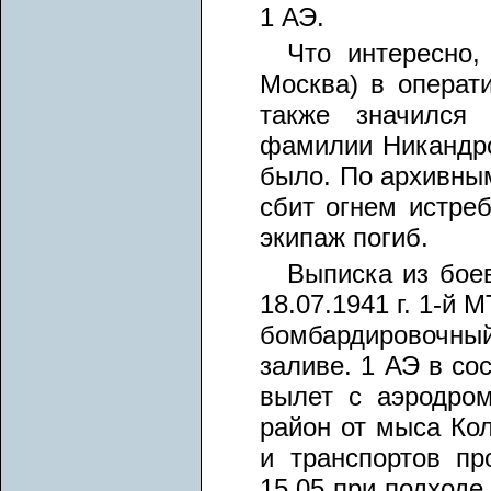
1 АЭ.
Что интересно,
Москва) в операт
также значился
фамилии Никандро
было. По архивны
сбит огнем истреб
экипаж погиб.
Выписка из боев
18.07.1941 г. 1-й
бомбардировочный
заливе. 1 АЭ в со
вылет с аэродром
район от мыса Кол
и транспортов пр
15.05 при подходе