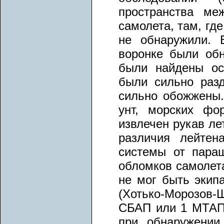
пространства ме
самолета, там, гд
не обнаружили. 
воронке были обн
были найдены ос
были сильно раз
сильно обожжены.
унт, морских фо
извлечен рукав ле
различия лейтен
системы от пара
обломков самолета
не мог быть экип
(Хотько-Морозов-Ш
СБАП или 1 МТАП
при обнаружении