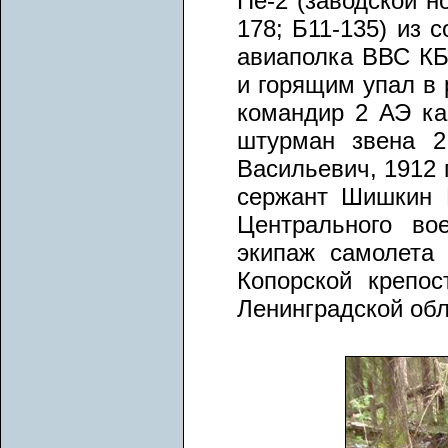
Пе-2 (заводской 
178; Б11-135) из 
авиаполка ВВС КБФ
и горящим упал в 
командир 2 АЭ кап
штурман звена 2
Васильевич, 1912 
сержант Шишкин П
Центрального во
экипаж самолета
Копорской крепос
Ленинградской обл