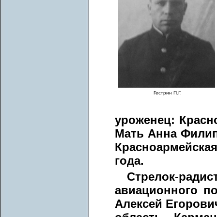
Гестрин П.Г.
уроженец: Красно
Мать Анна Филипп
Красноармейская у
года.
Стрелок-рад
авиационного п
Алексей Егорович