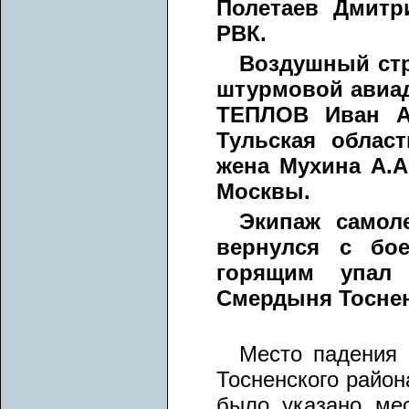
Полетаев Дмитр
РВК.
Воздушный стр
штурмовой авиад
ТЕПЛОВ Иван Ан
Тульская област
жена Мухина А.А
Москвы.
Экипаж самоле
вернулся с бое
горящим упал 
Смердыня Тоснен
Место падения 
Тосненского район
было указано ме