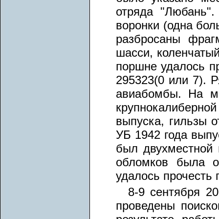
отряда "Любань"
воронки (одна бол
разбросаны фраг
шасси, коленчатый
поршне удалось п
295323(0 или 7). 
авиабомбы. На м
крупнокалиберн
выпуска, гильзы о
УБ 1942 года выпу
был двухместной 
обломков была о
удалось прочесть 
8-9 сентября 2
проведены поиско