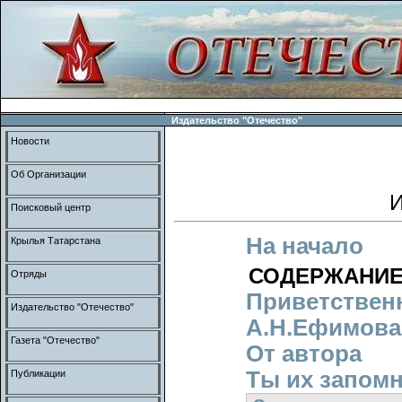
Издательство "Отечество"
Новости
Об Организации
И
Поисковый центр
На начало
Крылья Татарстана
СОДЕРЖАНИ
Отряды
Приветствен
Издательство "Отечество"
А.Н.Ефимова
Газета "Отечество"
От автора
Ты их запомн
Публикации