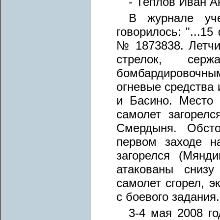
- Теплов Иван А
В журнале уч
говорилось: "...1
№ 1873838. Летчи
стрелок, сер
бомбардировочны
огневые средства 
и Басино. Место 
самолет загорелс
Смердыня. Обсто
первом заходе н
загорелся (Мянд
атакованы снизу
самолет сгорел, э
с боевого задания..
3-4 мая 2008 г