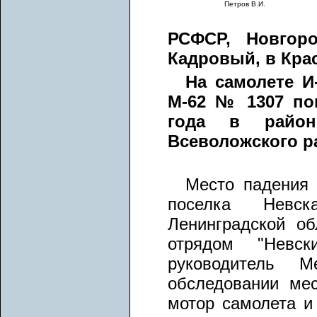
Петров В.И.
РСФСР, Новгоро
Кадровый, в Крас
На самолете И
М-62 № 1307 по
года в район
Всеволожского р
Место падения 
поселка Невск
Ленинградской о
отрядом "Невск
руководитель М
обследовании ме
мотор самолета и