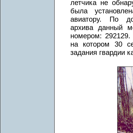
летчика не обна
была установле
авиатору. По до
архива данный м
номером: 292129.
на котором 30 с
задания гвардии к