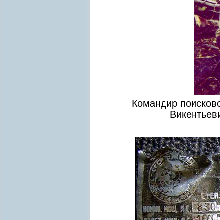
Командир поисково
Викентьеви