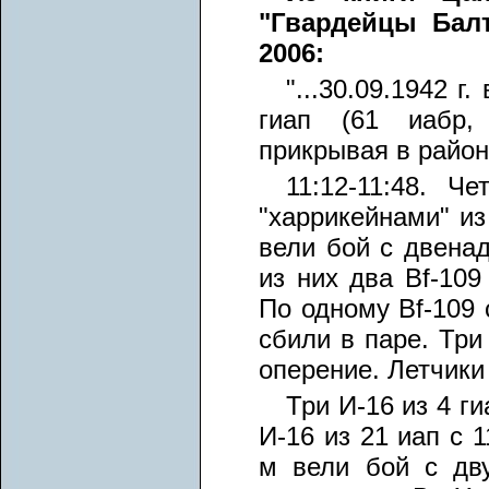
"Гвардейцы Балт
2006:
"...30.09.1942 г
гиап (61 иабр,
прикрывая в район
11:12-11:48. 
"харрикейнами" из
вели бой с двенад
из них два Bf-109
По одному Bf-109 
сбили в паре. Три
оперение. Летчики
Три И-16 из 4 г
И-16 из 21 иап с 
м вели бой с дв