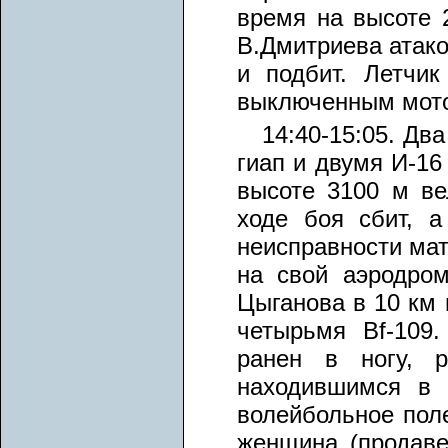
время на высоте 
В.Дмитриева атако
и подбит. Летчи
выключенным мот
14:40-15:05. Дв
гиап и двумя И-16
высоте 3100 м ве
ходе боя сбит, а
неисправности мат
на свой аэродром
Цыганова в 10 км
четырьмя Bf-109
ранен в ногу, 
находившимся в 
волейбольное пол
женщина (продаве