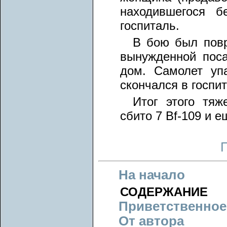
находившегося б
госпиталь.
В бою был повр
вынужденной пос
дом. Самолет упа
скончался в госпи
Итог этого тяж
сбито 7 Bf-109 и е
На начало
СОДЕРЖАНИЕ
Приветственное
От автора