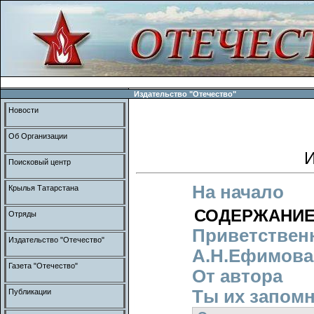
Издательство "Отечество"
Новости
Об Организации
И
Поисковый центр
На начало
Крылья Татарстана
СОДЕРЖАНИ
Отряды
Приветствен
Издательство "Отечество"
А.Н.Ефимова
Газета "Отечество"
От автора
Ты их запомн
Публикации