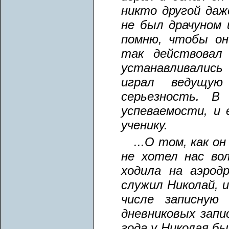
никто другой даж
не был драчуном 
помню, чтобы он
так действовал 
устанавливались
играл ведущу
серьезность. 
успеваемости, и
ученику.
...О том, как о
не хотел нас во
ходила на аэрод
служил Николай, 
числе записную
дневниковых запи
года у Николая бы