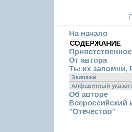
На начало
СОДЕРЖАНИЕ
Приветственное
От автора
Ты их запомни, 
Экипажи
Алфавитный указат
Об авторе
Всероссийский 
"Отечество"