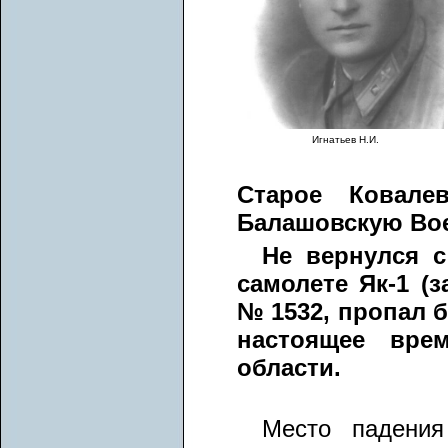
Игнатьев Н.И.
Старое Ковале
Балашовскую Вое
Не вернулся с
самолете Як-1 (
№ 1532, пропал б
настоящее врем
области.
Место падения