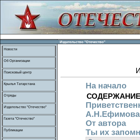
Издательство "Отечество"
Новости
Об Организации
И
Поисковый центр
На начало
Крылья Татарстана
СОДЕРЖАНИ
Отряды
Приветствен
Издательство "Отечество"
А.Н.Ефимова
Газета "Отечество"
От автора
Ты их запомн
Публикации