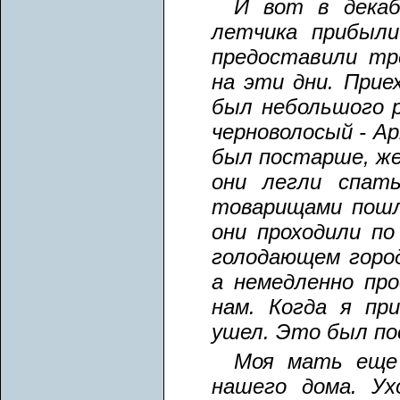
И вот в дека
летчика прибыли
предоставили тр
на эти дни. Прие
был небольшого р
черноволосый - Ар
был постарше, же
они легли спат
товарищами пошл
они проходили по
голодающем город
а немедленно про
нам. Когда я пр
ушел. Это был пос
Моя мать еще 
нашего дома. Ух