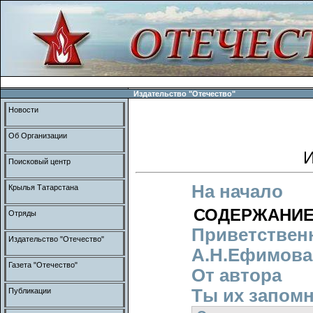
Издательство "Отечество"
Новости
Об Организации
И
Поисковый центр
На начало
Крылья Татарстана
СОДЕРЖАНИ
Отряды
Приветствен
Издательство "Отечество"
А.Н.Ефимова
Газета "Отечество"
От автора
Ты их запомн
Публикации