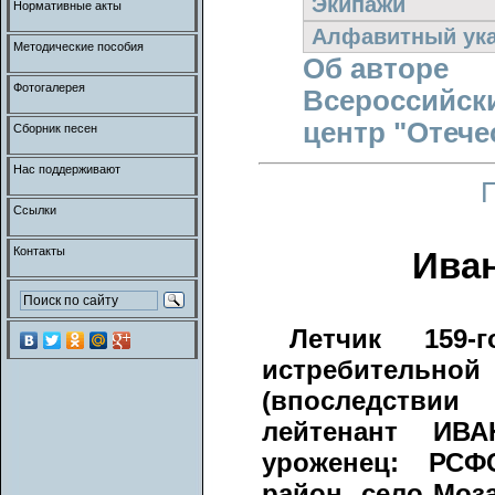
Экипажи
Нормативные акты
Алфавитный ука
Методические пособия
Об авторе
Фотогалерея
Всероссийск
центр "Отече
Сборник песен
Нас поддерживают
Ссылки
Контакты
Ива
Летчик 159-
истребитель
(впоследстви
лейтенант ИВА
уроженец: РСФ
район, село Моз