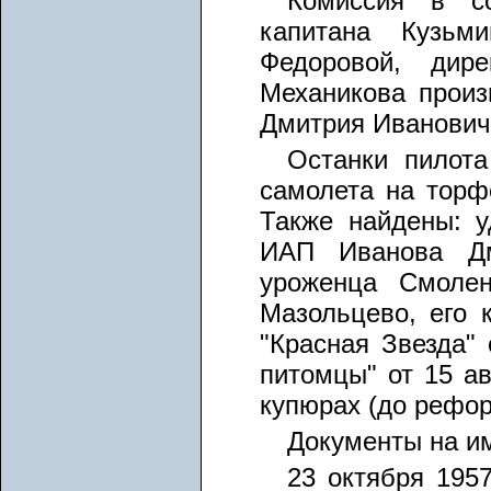
Комиссия в со
капитана Кузьми
Федоровой, дире
Механикова произ
Дмитрия Ивановича
Останки пилот
самолета на торф
Также найдены: у
ИАП Иванова Дм
уроженца Смолен
Мазольцево, его 
"Красная Звезда" 
питомцы" от 15 ав
купюрах (до рефор
Документы на им
23 октября 1957