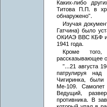
Каких-либо друг
Титова П.П. в х
обнаружено".
Изучая документ
Гатчина) было ус
ОКИАЭ ВВС КБФ и б
1941 года.
Кроме того,
рассказывающее о
"...21 августа 1
патрулируя над
Чигиринка, были
Ме-109. Самолет
Ведущий, разве
противника. В за
который упал в ра