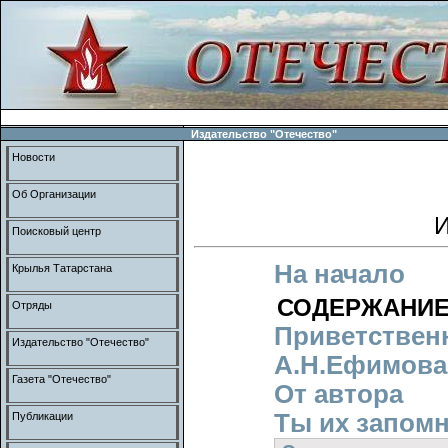
Издательство "Отечество"
Новости
Об Организации
И
Поисковый центр
На начало
Крылья Татарстана
СОДЕРЖАНИ
Отряды
Приветствен
Издательство "Отечество"
А.Н.Ефимова
Газета "Отечество"
От автора
Ты их запомн
Публикации