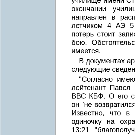
училище имени Ста
окончании учил
направлен в рас
летчиком 4 АЭ 5
потерь стоит запи
бою. Обстоятельс
имеется.
В документах ар
следующие сведен
"Согласно име
лейтенант Павел 
ВВС КБФ. О его с
он "не возвратилс
Известно, что в
одиночку на охра
13:21 "благополу