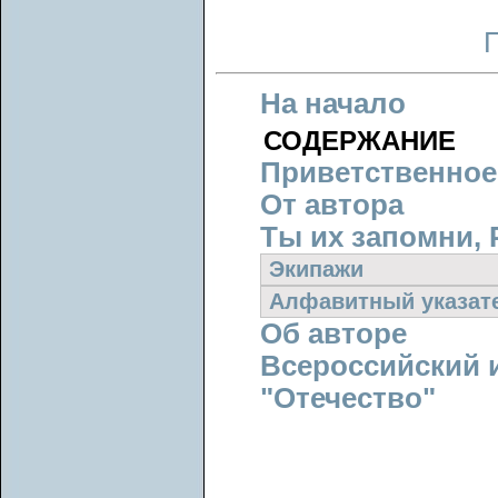
На начало
СОДЕРЖАНИЕ
Приветственное
От автора
Ты их запомни, 
Экипажи
Алфавитный указат
Об авторе
Всероссийский 
"Отечество"