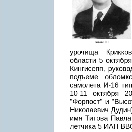
Титов П.П.
урочища Крикков
области 5 октября
Кингисепп, руково
подъеме обломко
самолета И-16 ти
10-11 октября 2
"Форпост" и "Высо
Николаевич Дудин)
имя Титова Павла 
летчика 5 ИАП ВВ